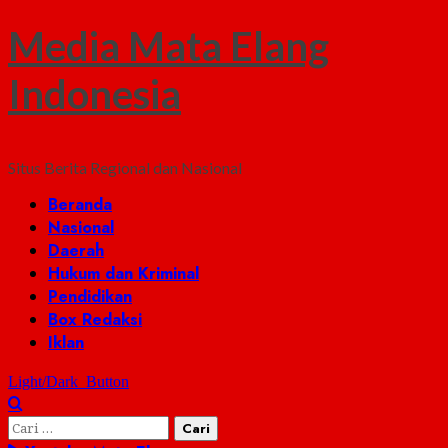
Media Mata Elang
Indonesia
Situs Berita Regional dan Nasional
Primary
Beranda
Menu
Nasional
Daerah
Hukum dan Kriminal
Pendidikan
Box Redaksi
Iklan
Light/Dark Button
Cari