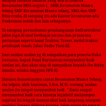
Adapun fasilitas-fasilitas yang ada di ibukota
Kecamatan SMA negeri 1, SMK Kecamatan Muara
telang SMP Kecamatan Muara telang, SMA dan SMP
Bina muda, di samping itu ada kantor kecamatan ada
Puskesmas induk dan lain sebagainya.
Di samping permohonan pembangunan insfrastruktur
jalan juga di usul berbagai sarana dan prasarana
pertanian seperti hand Traktor, Treser, mobil traktor
pembajak tanah, Jalan Usaha Tani dll.
Dari usulan usulan yg di sampaikan para peserta Buka
bersama, bapak Puad Kurniawan menyambut baik
usulan ini, dan akan siap di sampaikan kepada ibu Rizky
Amelia, selaku Anggota DPR RI.
Diminta komentarnya camat Kecamatan Muara Telang,
via telpon, alek Suarman, S.Sos, M.Si. tentang usulan
usulan itu sangat menyambut baik. ” Kami sangat
menyambut baik cara kinerja legislatif menjemput
aspirasi ke tengah masyarakat baik langsung ataupun
melalui Tenaga Ahlinya karena Jalan poros itu sangat