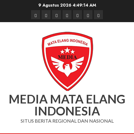
Skip
9 Agustus 2026
4:49:15 AM
to
Beranda
Nasional
Daerah
Hukum
Pendidikan
Box
Iklan
content
dan
Redaksi
Kriminal
MEDIA MATA ELANG
INDONESIA
SITUS BERITA REGIONAL DAN NASIONAL