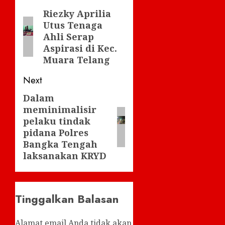
navigation
Riezky Aprilia
Previous
Utus Tenaga
post:
Ahli Serap
Aspirasi di Kec.
Muara Telang
Next
Dalam
Next
meminimalisir
post:
pelaku tindak
pidana Polres
Bangka Tengah
laksanakan KRYD
Tinggalkan Balasan
Alamat email Anda tidak akan