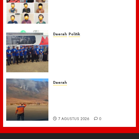
Masyarakat, Polres Empat
Lawang Bongkar Sarang
Narkoba, 7 Pelaku dan Senpi
Rakitan Diamankan
7 AGUSTUS 2026
0
Daerah
Politik
Laskar Biru” Demokrat Pidie
Jaya Gerakkan Semangat
Gotong Royong: Bersihkan
Masjid hingga Donor Darah
untuk Langit yang Asri
7 AGUSTUS 2026
0
Daerah
TNBTS Tutup Akses Wisata
Bromo Dari Lumajang-Malang
Demi keselamatan ,Hutan
Bromo Kebakaran
7 AGUSTUS 2026
0