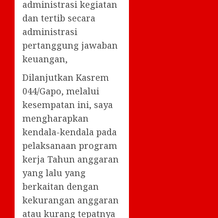
administrasi kegiatan
dan tertib secara
administrasi
pertanggung jawaban
keuangan,
Dilanjutkan Kasrem
044/Gapo, melalui
kesempatan ini, saya
mengharapkan
kendala-kendala pada
pelaksanaan program
kerja Tahun anggaran
yang lalu yang
berkaitan dengan
kekurangan anggaran
atau kurang tepatnya