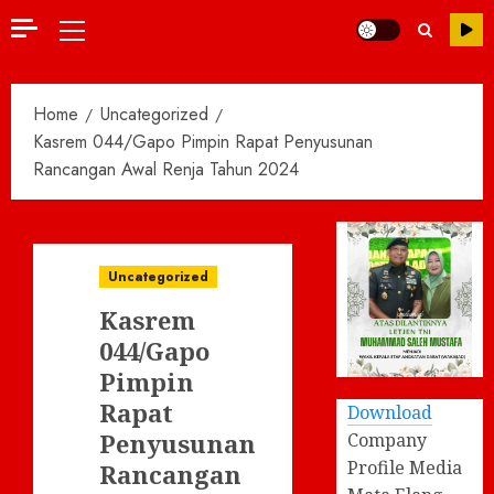
Primary
Menu
Home
Uncategorized
Kasrem 044/Gapo Pimpin Rapat Penyusunan
Rancangan Awal Renja Tahun 2024
Uncategorized
Kasrem
044/Gapo
Pimpin
Rapat
Download
Penyusunan
Company
Profile Media
Rancangan