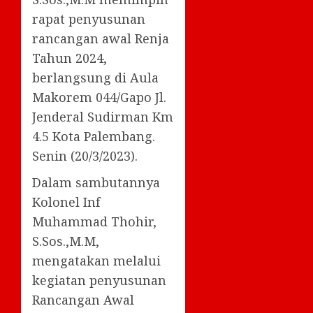
rapat penyusunan
rancangan awal Renja
Tahun 2024,
berlangsung di Aula
Makorem 044/Gapo Jl.
Jenderal Sudirman Km
4.5 Kota Palembang.
Senin (20/3/2023).
Dalam sambutannya
Kolonel Inf
Muhammad Thohir,
S.Sos.,M.M,
mengatakan melalui
kegiatan penyusunan
Rancangan Awal