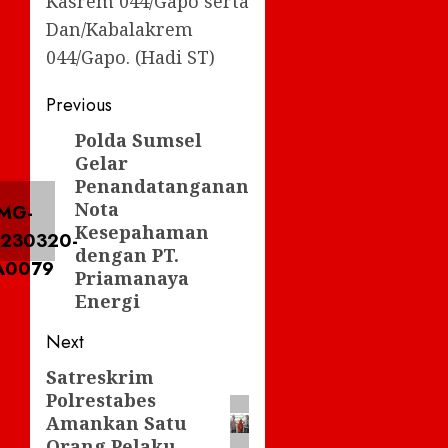
Kasrem 044/Gapo serta
Dan/Kabalakrem
044/Gapo. (Hadi ST)
Post
Previous
navigation
Polda Sumsel
Previous
Gelar
post:
Penandatanganan
Nota
Kesepahaman
dengan PT.
Priamanaya
Energi
Next
Satreskrim
Next
Polrestabes
post:
Amankan Satu
Orang Pelaku