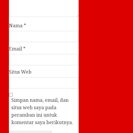
Nama
*
Email
*
Situs Web
Simpan nama, email, dan
situs web saya pada
peramban ini untuk
komentar saya berikutnya.