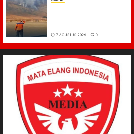
Daerah
TNBTS Tutup Akses Wisata
Bromo Dari Lumajang-Malang
Demi keselamatan ,Hutan
Bromo Kebakaran
7 AGUSTUS 2026
0