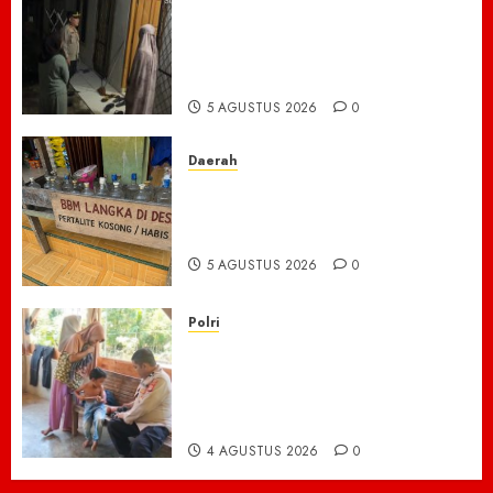
Respon Cepat Laporan 110,
Warga Apresiasi Kapolres
Empat Lawang, Pamapta Ipda
Yudha Dan Piket Fungsi
5 AGUSTUS 2026
0
Daerah
BBM di Desa Pendreh
Terpantau Kosong, Warga
Mengeluh Sulit Bekerja
5 AGUSTUS 2026
0
Polri
Kisah Pilu 5 Bersaudara di
Pidie Jaya yang Bertahan
Hidup Tanpa Orang Tua,
Polisi Datang Bawa Bantuan
4 AGUSTUS 2026
0