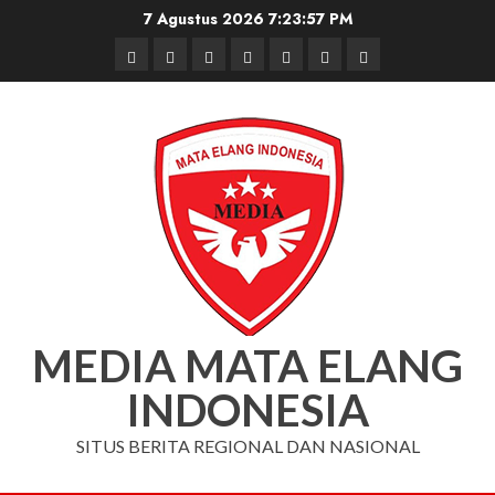
Skip
7 Agustus 2026
7:23:58 PM
to
Beranda
Nasional
Daerah
Hukum
Pendidikan
Box
Iklan
content
dan
Redaksi
Kriminal
MEDIA MATA ELANG
INDONESIA
SITUS BERITA REGIONAL DAN NASIONAL