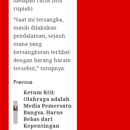
(delapan ratus juta
rupiah).
“Saat ini tersangka,
masih dilakukan
pendalaman, sejauh
mana yang
bersangkutan terlibat
dengan barang haram
tersebut,” tutupnya.
Post
Previous
navigation
Ketum KOI:
Previous
Olahraga adalah
post:
Media Pemersatu
Bangsa, Harus
Bebas dari
Kepentingan