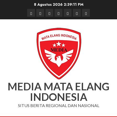
Skip
8 Agustus 2026
2:39:12 PM
to
Beranda
Nasional
Daerah
Hukum
Pendidikan
Box
Iklan
content
dan
Redaksi
Kriminal
MEDIA MATA ELANG
INDONESIA
SITUS BERITA REGIONAL DAN NASIONAL