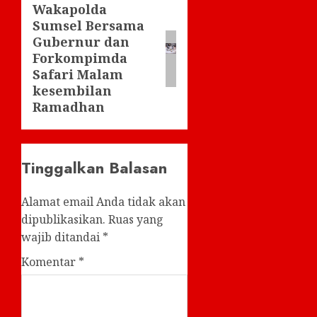
Wakapolda
Next
Sumsel Bersama
post:
Gubernur dan
Forkompimda
Safari Malam
kesembilan
Ramadhan
Tinggalkan Balasan
Alamat email Anda tidak akan
dipublikasikan.
Ruas yang
wajib ditandai
*
Komentar
*