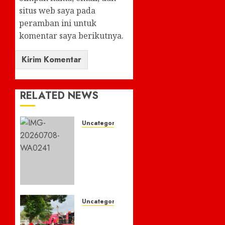
situs web saya pada
peramban ini untuk
komentar saya berikutnya.
RELATED NEWS
Uncategorized
Tim
Kec
Ulumusi
Laksanakan
Monitoring
Kegiatan
Fisik
Uncategorized
Dana
Didemo
Desa