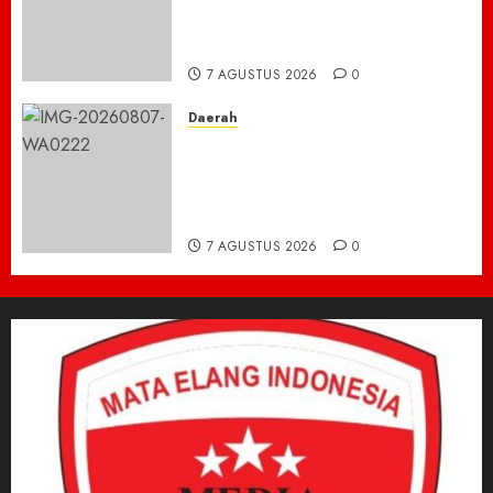
Demi keselamatan ,Hutan
Bromo Kebakaran
7 AGUSTUS 2026
0
Daerah
Ribuan ASN Pidie Jaya Turun
Gunung, Gotong Royong Total
Bersihkan Kawasan
Perkantoran Cot Trieng
7 AGUSTUS 2026
0