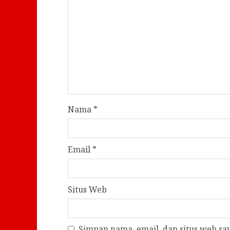
Nama
*
Email
*
Situs Web
Simpan nama, email, dan situs web s