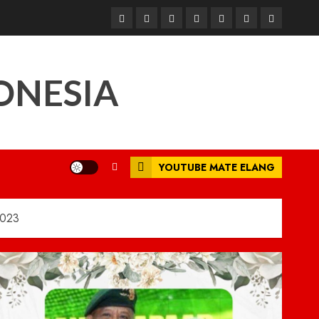
Beranda
Nasional
Daerah
Hukum
Pendidikan
Box
Iklan
dan
Redaksi
Kriminal
ONESIA
YOUTUBE MATE ELANG
2023