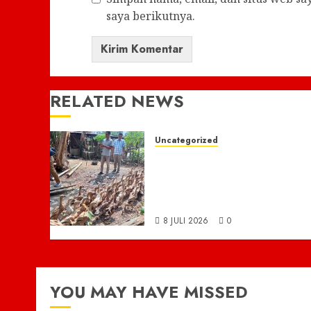
saya berikutnya.
RELATED NEWS
Uncategorized
Tim Kec Ulumusi
Laksanakan Monitoring
Kegiatan Fisik Dana Desa
Tahun 2026
8 JULI 2026
0
YOU MAY HAVE MISSED