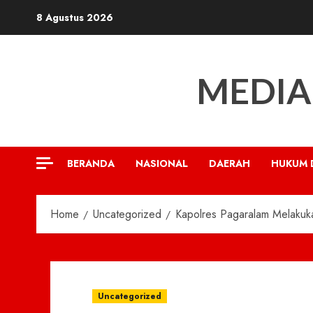
Skip
8 Agustus 2026
to
content
MEDIA
BERANDA
NASIONAL
DAERAH
HUKUM 
Home
Uncategorized
Kapolres Pagaralam Melakuk
Uncategorized