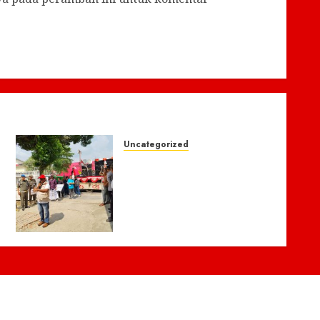
Uncategorized
Didemo Soal Anggaran
Publikasi Rp3,2 Miliar,
Diskominfo Muba Kena
Sorotan
Ganda,Transparansi
Dipertanyakan, Bendera
Merah Putih Lusuh
Berkibar di Halaman
Kantor.
7 JULI 2026
0