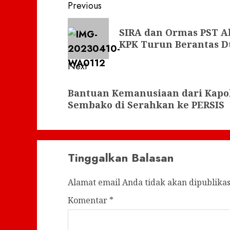
Post
Previous
navigation
Previous
SIRA dan Ormas PST A
post:
KPK Turun Berantas D
Next
Next
Bantuan Kemanusiaan dari Kapolr
post:
Sembako di Serahkan ke PERSIS
Tinggalkan Balasan
Alamat email Anda tidak akan dipublikas
Komentar
*