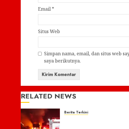
Email
*
Situs Web
Simpan nama, email, dan situs web s
saya berikutnya.
RELATED NEWS
Berita Terkini
Bus Gunung Harta
Terbakar di ruas Jalan tol