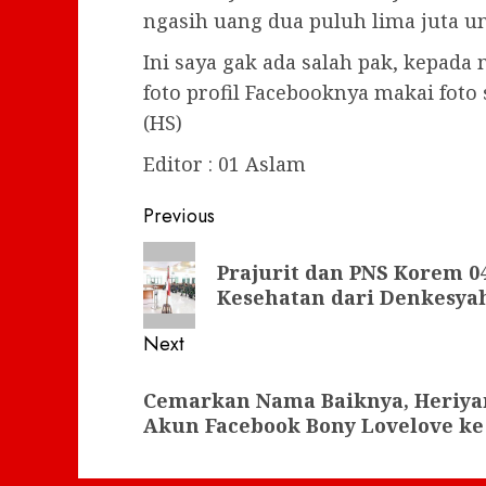
ngasih uang dua puluh lima juta u
Ini saya gak ada salah pak, kepada
foto profil Facebooknya makai foto 
(HS)
Editor : 01 Aslam
Post
Previous
navigation
Previous
Prajurit dan PNS Korem 
post:
Kesehatan dari Denkesyah
Next
Next
Cemarkan Nama Baiknya, Heriya
post:
Akun Facebook Bony Lovelove ke