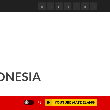
Beranda
Nasional
Daerah
Hukum
Pendidikan
Box
Iklan
dan
Redaksi
Kriminal
ONESIA
YOUTUBE MATE ELANG