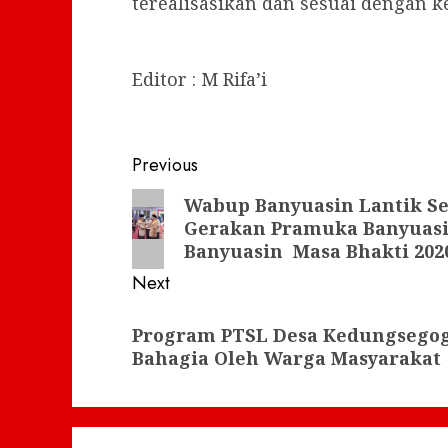
terealisasikan dan sesuai dengan 
Editor : M Rifa’i
Post
Previous
navigation
Previous
Wabup Banyuasin Lantik S
Gerakan Pramuka Banyuasi
post:
Banyuasin Masa Bhakti 2020
Next
Next
Program PTSL Desa Kedungsegog
post:
Bahagia Oleh Warga Masyarakat