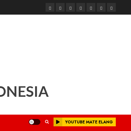
Beranda
Nasional
Daerah
Hukum
Pendidikan
Box
Iklan
dan
Redaksi
Kriminal
ONESIA
YOUTUBE MATE ELANG