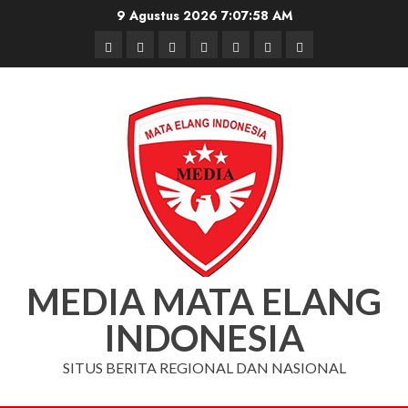
Skip
9 Agustus 2026
7:07:58 AM
to
Beranda
Nasional
Daerah
Hukum
Pendidikan
Box
Iklan
content
dan
Redaksi
Kriminal
MEDIA MATA ELANG
INDONESIA
SITUS BERITA REGIONAL DAN NASIONAL