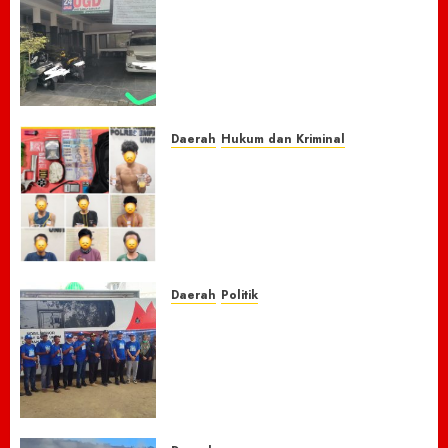
Nasib Naas Warga Citeko
Plered, Antar Adik
Melahirkan Bersama Ibu ke
Puskesmas Malah Kehilangan
Sepeda Motor Honda Beat
7 AGUSTUS 2026
0
Daerah
Hukum dan Kriminal
Respon Cepat Laporan
Masyarakat, Polres Empat
Lawang Bongkar Sarang
Narkoba, 7 Pelaku dan Senpi
Rakitan Diamankan
7 AGUSTUS 2026
0
Daerah
Politik
Laskar Biru” Demokrat Pidie
Jaya Gerakkan Semangat
Gotong Royong: Bersihkan
Masjid hingga Donor Darah
untuk Langit yang Asri
7 AGUSTUS 2026
0