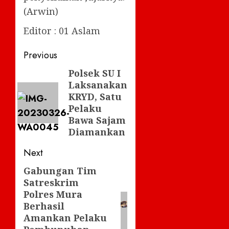
(Arwin)
Editor : 01 Aslam
Post
Previous
navigation
Polsek SU I
Previous
Laksanakan
post:
KRYD, Satu
Pelaku
Bawa Sajam
Diamankan
Next
Gabungan Tim
Next
Satreskrim
post:
Polres Mura
Berhasil
Amankan Pelaku