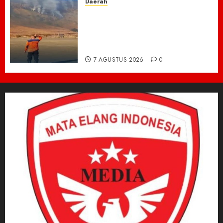
Daerah
TNBTS Tutup Akses Wisata
Bromo Dari Lumajang-Malang
Demi keselamatan ,Hutan
Bromo Kebakaran
7 AGUSTUS 2026
0