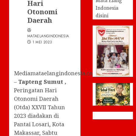
Mata Elang
Hari
Indonesia
Otonomi
disini
Daerah
MATAELANGINDONESIA
1 MEI 2023
Mediamataelangindonesia.com
–
Tapteng Sumut ,
Peringatan Hari
Otonomi Daerah
(Otda) XXVII Tahun
2023 diadakan di
Pantai Losari, Kota
Makassar, Sabtu