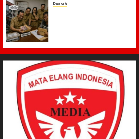
Daerah
Dugaan Jual Beli Lapak
Shopping Center Johar
Kembali Disorot, Pedagang
Desak Aparat Bongkar
Penataan Era Plt Dinas
Perdagangan ‎
6 AGUSTUS 2026
0