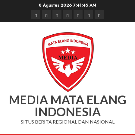
Skip
8 Agustus 2026
7:41:46 AM
to
Beranda
Nasional
Daerah
Hukum
Pendidikan
Box
Iklan
content
dan
Redaksi
Kriminal
MEDIA MATA ELANG
INDONESIA
SITUS BERITA REGIONAL DAN NASIONAL