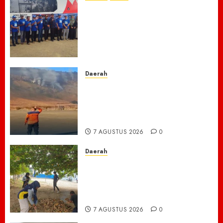
Laskar Biru” Demokrat Pidie
Jaya Gerakkan Semangat
Gotong Royong: Bersihkan
Masjid hingga Donor Darah
untuk Langit yang Asri
7 AGUSTUS 2026
0
Daerah
TNBTS Tutup Akses Wisata
Bromo Dari Lumajang-Malang
Demi keselamatan ,Hutan
Bromo Kebakaran
7 AGUSTUS 2026
0
Daerah
Ribuan ASN Pidie Jaya Turun
Gunung, Gotong Royong Total
Bersihkan Kawasan
Perkantoran Cot Trieng
7 AGUSTUS 2026
0