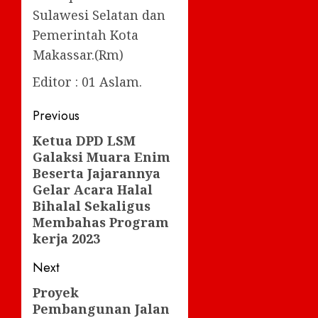
Sulawesi Selatan dan
Pemerintah Kota
Makassar.(Rm)
Editor : 01 Aslam.
Post
Previous
navigation
Ketua DPD LSM
Previous
Galaksi Muara Enim
post:
Beserta Jajarannya
Gelar Acara Halal
Bihalal Sekaligus
Membahas Program
kerja 2023
Next
Proyek
Next
Pembangunan Jalan
post: