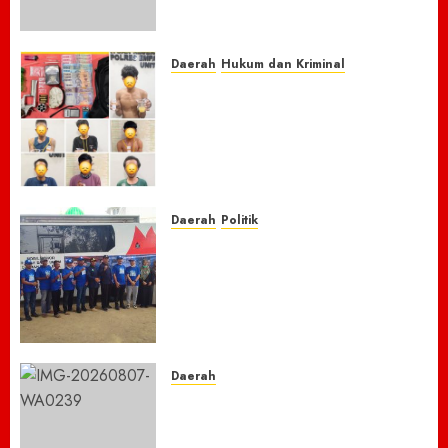
Sepeda Motor Honda Beat
7 AGUSTUS 2026
0
Daerah
Hukum dan Kriminal
Respon Cepat Laporan
Masyarakat, Polres Empat
Lawang Bongkar Sarang
Narkoba, 7 Pelaku dan Senpi
Rakitan Diamankan
7 AGUSTUS 2026
0
Daerah
Politik
Laskar Biru” Demokrat Pidie
Jaya Gerakkan Semangat
Gotong Royong: Bersihkan
Masjid hingga Donor Darah
untuk Langit yang Asri
7 AGUSTUS 2026
0
Daerah
TNBTS Tutup Akses Wisata
Bromo Dari Lumajang-Malang
Demi keselamatan ,Hutan