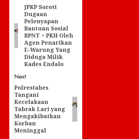
navigation
JPKP Soroti
Previous
Dugaan
post:
Pelenyapan
Bantuan Sosial
BPNT + PKH Oleh
Agen Penarikan
E-Warung Yang
Diduga Milik
Kades Endalo
Next
Polrestabes
Next
Tangani
post:
Kecelakaan
Tabrak Lari yang
Mengakibatkan
Korban
Meninggal