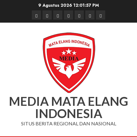
Skip
9 Agustus 2026
12:01:58 PM
to
Beranda
Nasional
Daerah
Hukum
Pendidikan
Box
Iklan
content
dan
Redaksi
Kriminal
MEDIA MATA ELANG
INDONESIA
SITUS BERITA REGIONAL DAN NASIONAL