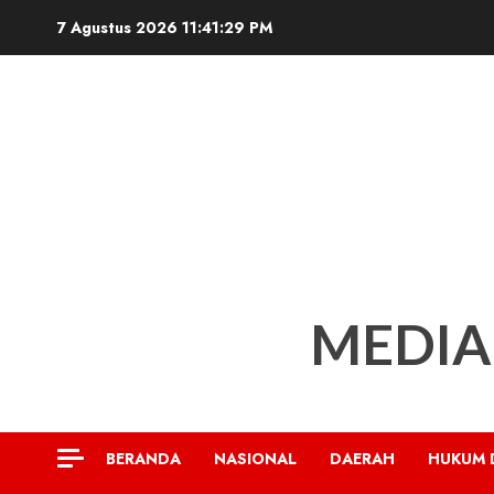
Skip
7 Agustus 2026
11:41:30 PM
to
content
MEDIA
BERANDA
NASIONAL
DAERAH
HUKUM 