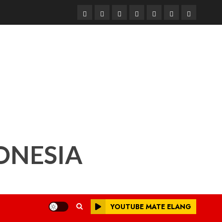
Beranda
Nasional
Daerah
Hukum
Pendidikan
Box
Iklan
dan
Redaksi
Kriminal
ONESIA
YOUTUBE MATE ELANG