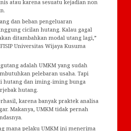
snis atau karena sesuatu kejadian non
n.
tang dan beban pengeluaran
ggung cicilan hutang. Kalau gagal
l akan ditambahkan modal utang lagi,”
n FISIP Universitas Wijaya Kusuma
ngutang adalah UMKM yang sudah
embutuhkan pelebaran usaha. Tapi
ali hutang dan iming-iming bunga
rjebak hutang.
rhasil, karena banyak praktek analisa
ggar. Makanya, UMKM tidak pernah
andasnya.
yang mana pelaku UMKM ini menerima