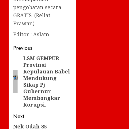
pengobatan secara
GRATIS. (Reliat
Erawan)
Editor : Aslam
Post
Previous
navigation
LSM GEMPUR
Previous
Provinsi
post:
Kepulauan Babel
Mendukung
Sikap Pj
Gubernur
Membongkar
Korupsi.
Next
Nek Odah 85
Next