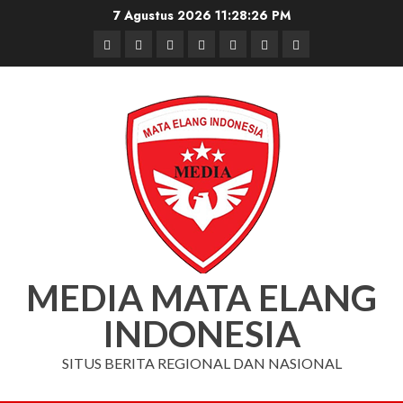
Skip
7 Agustus 2026
11:28:26 PM
to
Beranda
Nasional
Daerah
Hukum
Pendidikan
Box
Iklan
content
dan
Redaksi
Kriminal
MEDIA MATA ELANG
INDONESIA
SITUS BERITA REGIONAL DAN NASIONAL