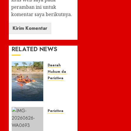
peramban ini untuk
komentar saya berikutnya.
RELATED NEWS
Daerah
Hukum dan Kriminal
Peristiwa
Hilang
Pemancing,Tim
Sar
Hentikan
Pencarian
Peristiwa
Di
Rumah
Duga
Kades
Masih