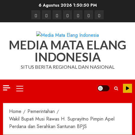
Skip
6 Agustus 2026
1:50:51 PM
to
Beranda
Nasional
Daerah
Hukum
Pendidikan
Box
Iklan
content
dan
Redaksi
Kriminal
MEDIA MATA ELANG
INDONESIA
SITUS BERITA REGIONAL DAN NASIONAL
Primary
Menu
Home
Pemerintahan
Wakil Bupati Musi Rawas H. Suprayitno Pimpin Apel
Perdana dan Serahkan Santunan BPJS