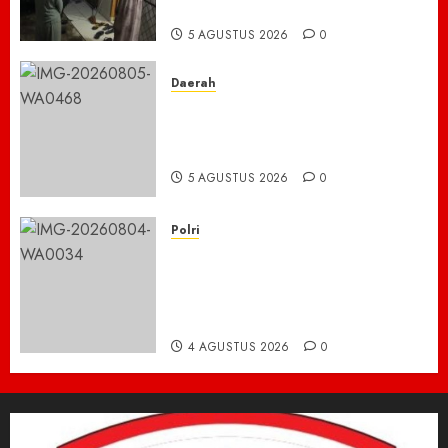
Yudha Dan Piket Fungsi
5 AGUSTUS 2026
0
Daerah
BBM di Desa Pendreh
Terpantau Kosong, Warga
Mengeluh Sulit Bekerja
5 AGUSTUS 2026
0
Polri
Kisah Pilu 5 Bersaudara di
Pidie Jaya yang Bertahan
Hidup Tanpa Orang Tua,
Polisi Datang Bawa Bantuan
4 AGUSTUS 2026
0