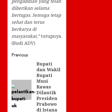
pengabdian yang telah
diberikan selama
bertugas. Semoga tetap
sehat dan terus
berkarya di
masyarakat,”
tutupnya.
(Budi ADV)
Post
Previous
navigation
Bupati
Previous
dan Wakil
post:
Bupati
Musi
Rawas
Dilantik
Presiden
Prabowo
di Istana