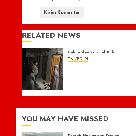
RELATED NEWS
Hukum dan Kriminal
Polri
TNI/POLRI
Respon Cepat Laporan 110,
Warga Apresiasi Kapolres
Empat Lawang, Pamapta
Ipda Yudha Dan Piket
Fungsi
5 AGUSTUS 2026
0
YOU MAY HAVE MISSED
Daerah
Hukum dan Kriminal