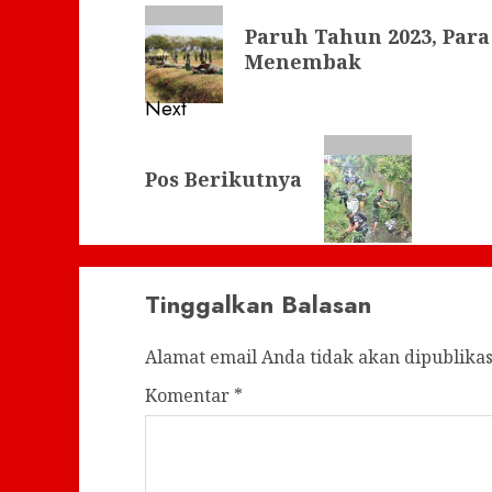
navigation
Previous
Paruh Tahun 2023, Par
post:
Menembak
Next
Next
Pos Berikutnya
post:
Tinggalkan Balasan
Alamat email Anda tidak akan dipublikas
Komentar
*