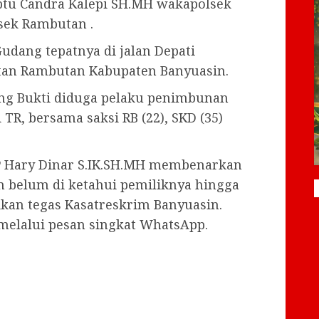
ptu Candra Kalepi SH.MH wakapolsek
lsek Rambutan .
udang tepatnya di jalan Depati
tan Rambutan Kabupaten Banyuasin.
ng Bukti diduga pelaku penimbunan
TR, bersama saksi RB (22), SKD (35)
P Hary Dinar S.IK.SH.MH membenarkan
n belum di ketahui pemiliknya hingga
ikan tegas Kasatreskrim Banyuasin.
 melalui pesan singkat WhatsApp.