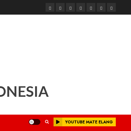
Beranda
Nasional
Daerah
Hukum
Pendidikan
Box
Iklan
dan
Redaksi
Kriminal
ONESIA
YOUTUBE MATE ELANG