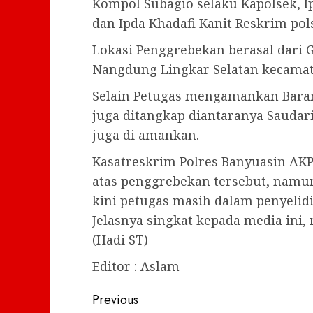
Kompol Subagio selaku Kapolsek, I
dan Ipda Khadafi Kanit Reskrim po
Lokasi Penggrebekan berasal dari G
Nangdung Lingkar Selatan kecama
Selain Petugas mengamankan Bara
juga ditangkap diantaranya Saudari 
juga di amankan.
Kasatreskrim Polres Banyuasin AK
atas penggrebekan tersebut, namu
kini petugas masih dalam penyelid
Jelasnya singkat kepada media ini,
(Hadi ST)
Editor : Aslam
Post
Previous