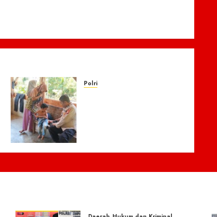
Polri
Kisah Pilu 5 Bersaudara di
Pidie Jaya yang Bertahan
Hidup Tanpa Orang Tua,
Polisi Datang Bawa
Bantuan
4 AGUSTUS 2026
0
Daerah
Hukum dan Kriminal