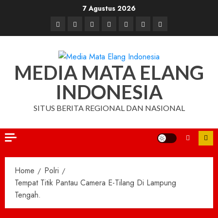
Skip
7 Agustus 2026
to
Beranda
Nasional
Daerah
Hukum
Pendidikan
Box
Iklan
content
dan
Redaksi
Kriminal
MEDIA MATA ELANG
INDONESIA
SITUS BERITA REGIONAL DAN NASIONAL
Home
Polri
Tempat Titik Pantau Camera E-Tilang Di Lampung
Tengah.