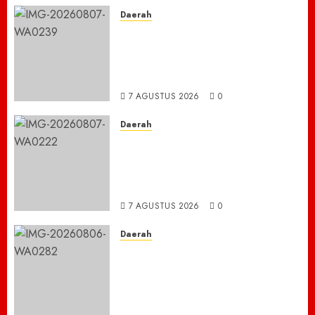
7 AGUSTUS 2026
0
Daerah
TNBTS Tutup Akses Wisata
Bromo Dari Lumajang-Malang
Demi keselamatan ,Hutan
Bromo Kebakaran
7 AGUSTUS 2026
0
Daerah
Ribuan ASN Pidie Jaya Turun
Gunung, Gotong Royong Total
Bersihkan Kawasan
Perkantoran Cot Trieng
7 AGUSTUS 2026
0
Daerah
Dugaan Jual Beli Lapak
Shopping Center Johar
Kembali Disorot, Pedagang
Desak Aparat Bongkar
Penataan Era Plt Dinas