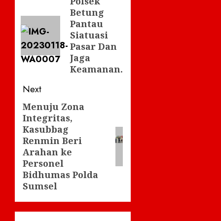
navigation
Polsek
Previous
Betung
post:
Pantau
Siatuasi
Pasar Dan
Jaga
Keamanan.
Next
Menuju Zona
Next
Integritas,
post:
Kasubbag
Renmin Beri
Arahan ke
Personel
Bidhumas Polda
Sumsel