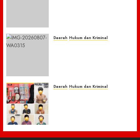
Harapan: Bupati Sibral dan
Tim Pusat Godok Anggaran
Rp150 M, Pidie Jaya Bersiap
Loncati Kondisi Pra-Bencana
8 AGUSTUS 2026
0
Daerah
Hukum dan Kriminal
Nasib Naas Warga Citeko
Plered, Antar Adik
Melahirkan Bersama Ibu ke
Puskesmas Malah Kehilangan
Sepeda Motor Honda Beat
7 AGUSTUS 2026
0
Daerah
Hukum dan Kriminal
Respon Cepat Laporan
Masyarakat, Polres Empat
Lawang Bongkar Sarang
Narkoba, 7 Pelaku dan Senpi
Rakitan Diamankan
7 AGUSTUS 2026
0