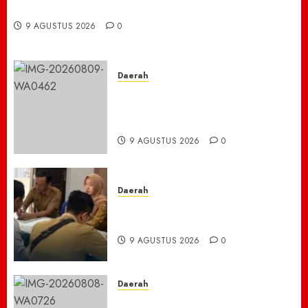
Tangani Kecelakaan di Trienggadeng
0
9 AGUSTUS 2026
0
Daerah
Rayakan 2 Tahun AKPERSI,
Bakti Sosial Digelar Serentak
di Seluruh Indonesia
9 AGUSTUS 2026
0
Daerah
BAKEU Kejar Target 33 Milliar
Dari PBB-P2
9 AGUSTUS 2026
0
Daerah
Menyusuri Lumpur dan