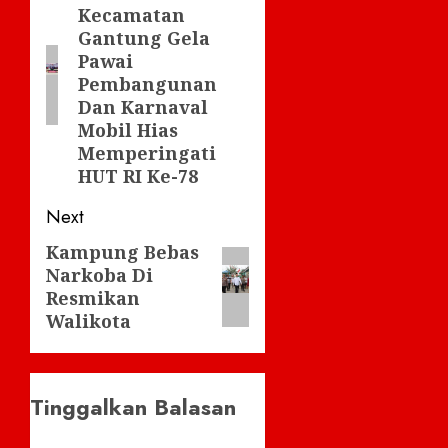
Kecamatan
post:
Gantung Gela
Pawai
Pembangunan
Dan Karnaval
Mobil Hias
Memperingati
HUT RI Ke-78
Next
Kampung Bebas
Next
Narkoba Di
post:
Resmikan
Walikota
Tinggalkan Balasan