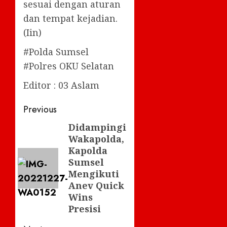
sesuai dengan aturan
dan tempat kejadian.
(Iin)
#Polda Sumsel
#Polres OKU Selatan
Editor : 03 Aslam
Post
Previous
navigation
Didampingi
Previous
Wakapolda,
post:
Kapolda
Sumsel
Mengikuti
Anev Quick
Wins
Presisi