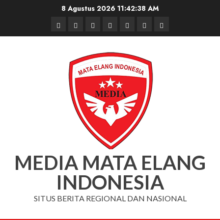
Skip
8 Agustus 2026
11:42:39 AM
to
Beranda
Nasional
Daerah
Hukum
Pendidikan
Box
Iklan
content
dan
Redaksi
Kriminal
MEDIA MATA ELANG
INDONESIA
SITUS BERITA REGIONAL DAN NASIONAL