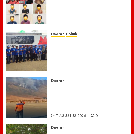
Masyarakat, Polres Empat
Lawang Bongkar Sarang
Narkoba, 7 Pelaku dan Senpi
Rakitan Diamankan
7 AGUSTUS 2026
0
Daerah
Politik
Laskar Biru” Demokrat Pidie
Jaya Gerakkan Semangat
Gotong Royong: Bersihkan
Masjid hingga Donor Darah
untuk Langit yang Asri
7 AGUSTUS 2026
0
Daerah
TNBTS Tutup Akses Wisata
Bromo Dari Lumajang-Malang
Demi keselamatan ,Hutan
Bromo Kebakaran
7 AGUSTUS 2026
0
Daerah