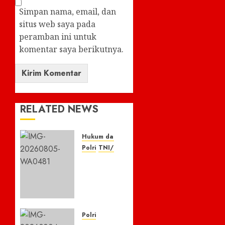
Simpan nama, email, dan
situs web saya pada
peramban ini untuk
komentar saya berikutnya.
RELATED NEWS
Hukum dan Kriminal
Polri
TNI/POLRI
Respon
Cepat
Laporan
110,
Warga
Apresiasi
Polri