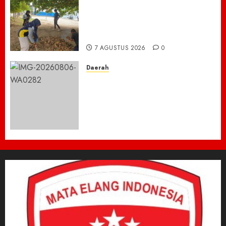
Ribuan ASN Pidie Jaya Turun
Gunung, Gotong Royong Total
Bersihkan Kawasan
Perkantoran Cot Trieng
7 AGUSTUS 2026
0
Daerah
Dugaan Jual Beli Lapak
Shopping Center Johar
Kembali Disorot, Pedagang
Desak Aparat Bongkar
Penataan Era Plt Dinas
Perdagangan ‎
6 AGUSTUS 2026
0