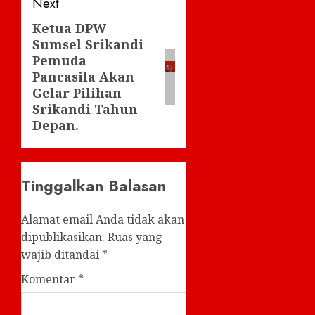
Next
Ketua DPW
Next
Sumsel Srikandi
post:
Pemuda
Pancasila Akan
Gelar Pilihan
Srikandi Tahun
Depan.
Tinggalkan Balasan
Alamat email Anda tidak akan
dipublikasikan.
Ruas yang
wajib ditandai
*
Komentar
*