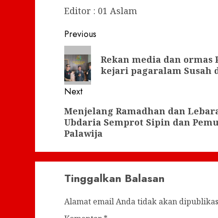
Editor : 01 Aslam
Post
Previous
navigation
Previous
Rekan media dan ormas P
post:
kejari pagaralam Susah 
Next
Next
Menjelang Ramadhan dan Lebara
Ubdaria Semprot Sipin dan Pe
post:
Palawija
Tinggalkan Balasan
Alamat email Anda tidak akan dipublikas