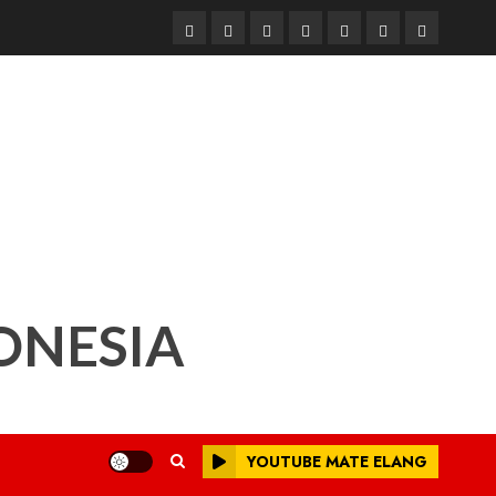
Beranda
Nasional
Daerah
Hukum
Pendidikan
Box
Iklan
dan
Redaksi
Kriminal
ONESIA
YOUTUBE MATE ELANG