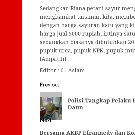
Sedangkan Riana petani sayur men
menghambat tanaman kita, membeli
dengan harga sayuran katu yang kit
harga jual 5000 rupiah, intinya sa
sedangkan biasanya dibutuhkan 20 
pupuk urea, pupuk NPK, pupuk mut
(Adipatih)
Editor : 01 Aslam
Post
Previous
navigation
Previous
Polisi Tangkap Pelaku
post:
Daun
Next
Next
Bersama AKBP Efrannedy dan Ko