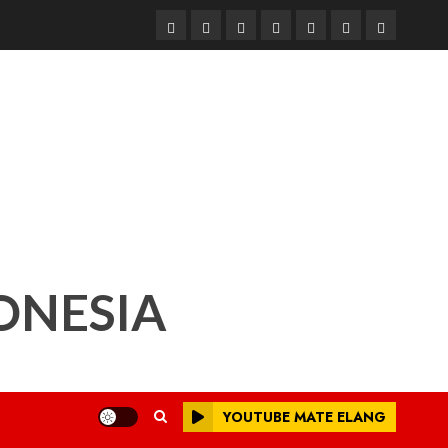
Beranda
Nasional
Daerah
Hukum
Pendidikan
Box
Iklan
dan
Redaksi
Kriminal
ONESIA
YOUTUBE MATE ELANG