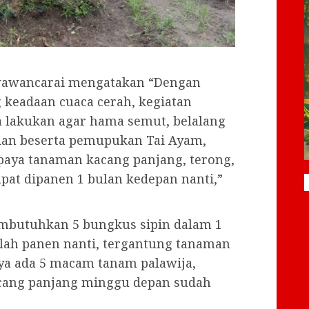
diwawancarai mengatakan “Dengan
 keadaan cuaca cerah, kegiatan
a lakukan agar hama semut, belalang
 dan beserta pemupukan Tai Ayam,
paya tanaman kacang panjang, terong,
apat dipanen 1 bulan kedepan nanti,”
mbutuhkan 5 bungkus sipin dalam 1
elah panen nanti, tergantung tanaman
aya ada 5 macam tanam palawija,
cang panjang minggu depan sudah