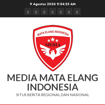
Skip
9 Agustus 2026
9:54:25 AM
to
Beranda
Nasional
Daerah
Hukum
Pendidikan
Box
Iklan
content
dan
Redaksi
Kriminal
MEDIA MATA ELANG
INDONESIA
SITUS BERITA REGIONAL DAN NASIONAL