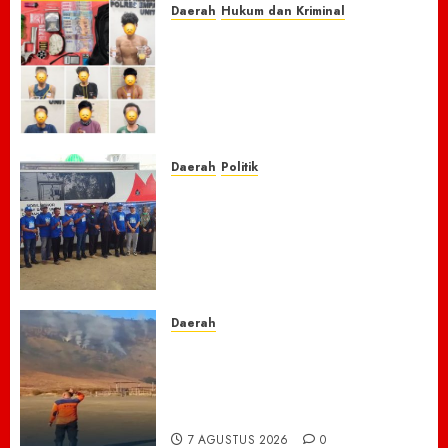
Daerah
Hukum dan Kriminal
Respon Cepat Laporan
Masyarakat, Polres Empat
Lawang Bongkar Sarang
Narkoba, 7 Pelaku dan Senpi
Rakitan Diamankan
7 AGUSTUS 2026
0
Daerah
Politik
Laskar Biru” Demokrat Pidie
Jaya Gerakkan Semangat
Gotong Royong: Bersihkan
Masjid hingga Donor Darah
untuk Langit yang Asri
7 AGUSTUS 2026
0
Daerah
TNBTS Tutup Akses Wisata
Bromo Dari Lumajang-Malang
Demi keselamatan ,Hutan
Bromo Kebakaran
7 AGUSTUS 2026
0