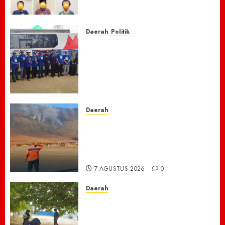
Rakitan Diamankan
7 AGUSTUS 2026
0
Daerah
Politik
Laskar Biru” Demokrat Pidie
Jaya Gerakkan Semangat
Gotong Royong: Bersihkan
Masjid hingga Donor Darah
untuk Langit yang Asri
7 AGUSTUS 2026
0
Daerah
TNBTS Tutup Akses Wisata
Bromo Dari Lumajang-Malang
Demi keselamatan ,Hutan
Bromo Kebakaran
7 AGUSTUS 2026
0
Daerah
Ribuan ASN Pidie Jaya Turun
Gunung, Gotong Royong Total
Bersihkan Kawasan