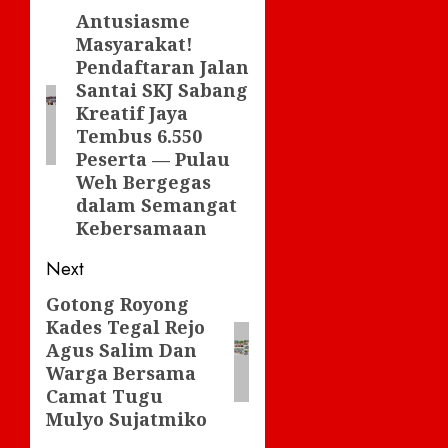
navigation
Antusiasme
Previous
Masyarakat!
post:
Pendaftaran Jalan
Santai SKJ Sabang
Kreatif Jaya
Tembus 6.550
Peserta — Pulau
Weh Bergegas
dalam Semangat
Kebersamaan
Next
Gotong Royong
Next
Kades Tegal Rejo
post:
Agus Salim Dan
Warga Bersama
Camat Tugu
Mulyo Sujatmiko