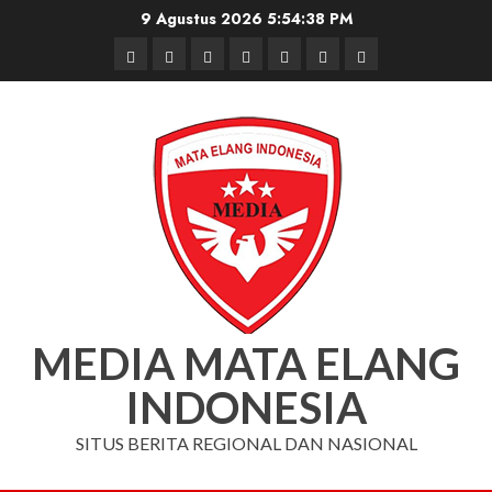
Skip
9 Agustus 2026
5:54:38 PM
to
Beranda
Nasional
Daerah
Hukum
Pendidikan
Box
Iklan
content
dan
Redaksi
Kriminal
MEDIA MATA ELANG
INDONESIA
SITUS BERITA REGIONAL DAN NASIONAL