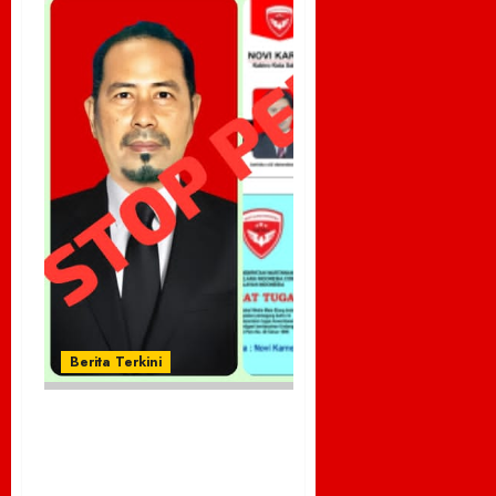
Berita Terkini
STOP PRESS Novi Karno Resmi
Bukan Lagi Wartawan
MediaMataelangindonesia.com