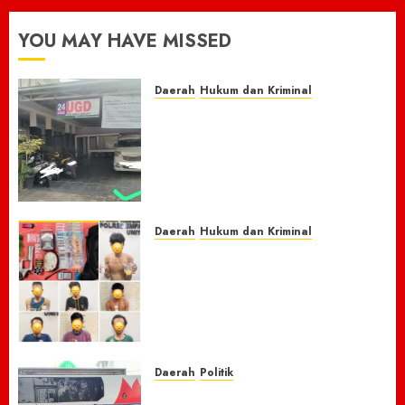
YOU MAY HAVE MISSED
Daerah
Hukum dan Kriminal
Nasib Naas Warga Citeko
Plered, Antar Adik
Melahirkan Bersama Ibu ke
Puskesmas Malah Kehilangan
Sepeda Motor Honda Beat
7 AGUSTUS 2026
0
Daerah
Hukum dan Kriminal
Respon Cepat Laporan
Masyarakat, Polres Empat
Lawang Bongkar Sarang
Narkoba, 7 Pelaku dan Senpi
Rakitan Diamankan
7 AGUSTUS 2026
0
Daerah
Politik
Laskar Biru” Demokrat Pidie