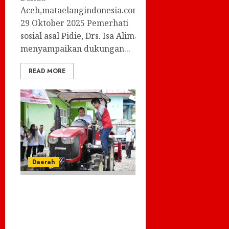
Aceh,mataelangindonesia.com–
29 Oktober 2025 Pemerhati
sosial asal Pidie, Drs. Isa Alima,
menyampaikan dukungan...
READ MORE
Daerah
WaliKota Sabang
Serahkan Traktor
Roda Empat: