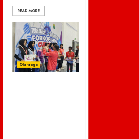
READ MORE
Olahraga
Yusliana Yusuf
(Lily) dan Syakira
dari PB Besti
Sabang Raih
Prestasi Jura 1
Ganda Putri
Umum di