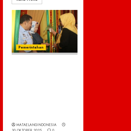
Pemerintahan
WaliKota Sabang
Sambut Komandan
Sesko TNI di Pulau
Weh: Wujud Sinergi
Strategis Pemerintah
Daerah dan
Pertahanan Negara
MATAELANGINDONESIA
30 OKTOBER 2025
0