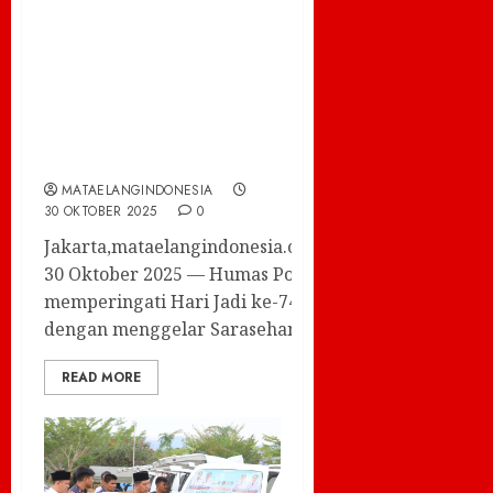
Polri: Teguhkan
Transformasi Polisi
Humanis dan
Penguatan
Kepercayaan Publik
MATAELANGINDONESIA
30 OKTOBER 2025
0
Jakarta,mataelangindonesia.com,
30 Oktober 2025 — Humas Polri
memperingati Hari Jadi ke-74
dengan menggelar Sarasehan...
READ MORE