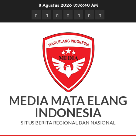
Skip
8 Agustus 2026
3:36:41 AM
to
Beranda
Nasional
Daerah
Hukum
Pendidikan
Box
Iklan
content
dan
Redaksi
Kriminal
MEDIA MATA ELANG
INDONESIA
SITUS BERITA REGIONAL DAN NASIONAL