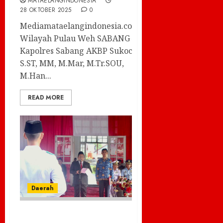
MATAELANGINDONESIA
28 OKTOBER 2025
0
Mediamataelangindonesia.com-
Wilayah Pulau Weh SABANG –
Kapolres Sabang AKBP Sukoco,
S.ST, MM, M.Mar, M.Tr.SOU,
M.Han...
READ MORE
Daerah
Pemuda Harus