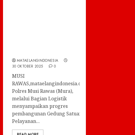
Progres
Pembangunan
Gedung SPPG Polres
Musi Rawas Capai
60%, Diperkirakan
Desember Rampung
MATAELANGINDONESIA
30 OKTOBER 2025
0
MUSI
RAWAS,mataelangindonesia.com-
Polres Musi Rawas (Mura),
melalui Bagian Logistik
menyampaikan progres
pembangunan Gedung Satuan
Pelayanan...
READ MORE