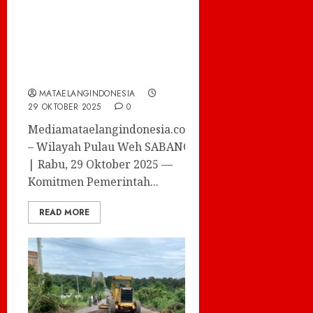
Perkuat Ketahanan
Pangan, Dorong
Petani Makin
Produktif
MATAELANGINDONESIA
29 OKTOBER 2025
0
Mediamataelangindonesia.com
– Wilayah Pulau Weh SABANG
| Rabu, 29 Oktober 2025 —
Komitmen Pemerintah...
READ MORE