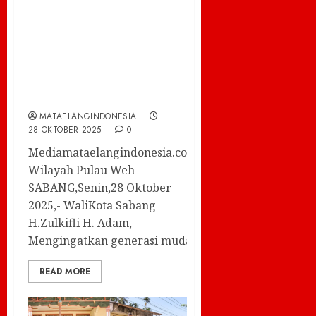
Bangkit dan
Berinovasi, Pesan
Wali Kota Sabang di
Hari Sumpah
Pemuda.
MATAELANGINDONESIA
28 OKTOBER 2025
0
Mediamataelangindonesia.com-
Wilayah Pulau Weh
SABANG,Senin,28 Oktober
2025,- WaliKota Sabang
H.Zulkifli H. Adam,
Mengingatkan generasi muda...
READ MORE