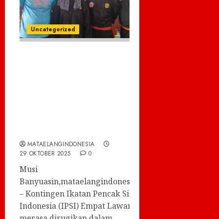
Uncategorized
Atlet IPSI Empat
Lawang Diduga
Dicurangi dalam
Porprov XV Musi
Banyuasin, KONI Empat
Lawang Kecewa
MATAELANGINDONESIA
29 OKTOBER 2025
0
Musi
Banyuasin,mataelangindonesia.com
– Kontingen Ikatan Pencak Silat
Indonesia (IPSI) Empat Lawang
merasa dirugikan dalam...