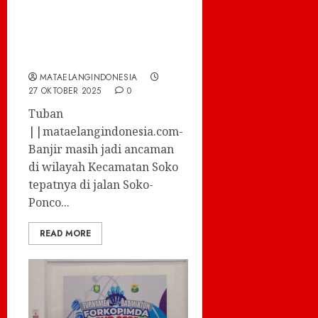
Banjir Di Jalan
Soko-Ponco
Kabupaten Tuban
MATAELANGINDONESIA
27 OKTOBER 2025
0
Tuban
||mataelangindonesia.com-
Banjir masih jadi ancaman
di wilayah Kecamatan Soko
tepatnya di jalan Soko-
Ponco...
READ MORE