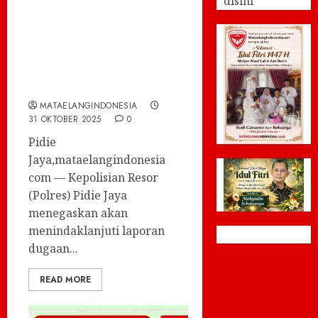
disini
Laporan Dugaan
Penganiayaan
terhadap Kepala
SPPG
MATAELANGINDONESIA
31 OKTOBER 2025
0
Pidie
Jaya,mataelangindonesia
com — Kepolisian Resor
(Polres) Pidie Jaya
menegaskan akan
menindaklanjuti laporan
dugaan...
READ MORE