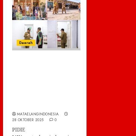
Daerah
Bupati Pidie Jaya
Turun Langsung
Pastikan
Kelancaran Akses
Jalan Menyambut
MTQ Aceh ke-37
MATAELANGINDONESIA
28 OKTOBER 2025
0
PIDIE