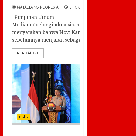
MATAELANGINDONESIA
31 OKTOBER 2025
0
Pimpinan Umum
Mediamataelangindonesia.com, Budi Caksono,
menyatakan bahwa Novi Karno, yang
sebelumnya menjabat sebagai...
READ MORE
Polri
74 Tahun Humas