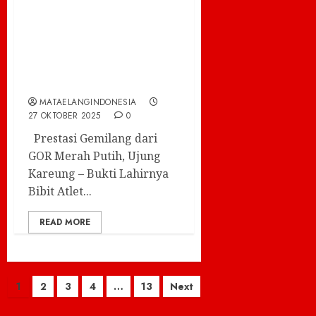
Turnamen
Badminton
Forkopimda Cup
2025
MATAELANGINDONESIA
27 OKTOBER 2025
0
Prestasi Gemilang dari
GOR Merah Putih, Ujung
Kareung – Bukti Lahirnya
Bibit Atlet...
READ MORE
Paginasi
1
2
3
4
…
13
Next
pos