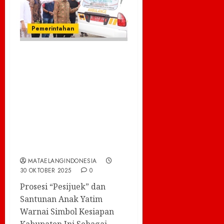
Pemerintahan
Pidie Jaya Mantap
Sambut MTQ Aceh
ke-37, Gedung
Utama dan
Fasilitas
Kesehatan
Diresmikan
MATAELANGINDONESIA
30 OKTOBER 2025
0
Prosesi “Pesijuek” dan
Santunan Anak Yatim
Warnai Simbol Kesiapan
Kabupaten Ini Sebagai