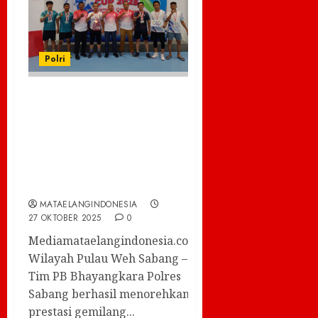
Polri
PB BHAYANGKARA
Polres Sabang Sabet
Juara 1 Turnamen
Bulutangkis
Forkopimda Cup 2025
MATAELANGINDONESIA
27 OKTOBER 2025
0
Mediamataelangindonesia.com-
Wilayah Pulau Weh Sabang –
Tim PB Bhayangkara Polres
Sabang berhasil menorehkan
prestasi gemilang...