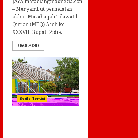
JAYA,mataelangindonesia.com
– Menyambut perhelatan
akbar Musabaqah Tilawatil
Qur’an (MTQ) Aceh ke-
XXXVII, Bupati Pidie...
READ MORE
Berita Terkini
Dugaan korupsi
Proyek
Pembangunan