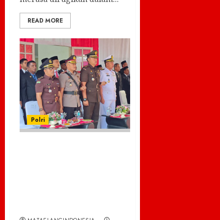
READ MORE
Polri
Kapolres Sabang
Hadiri Upacara
Peringatan Hari
Sumpah Pemuda ke-
97 Tahun 2025