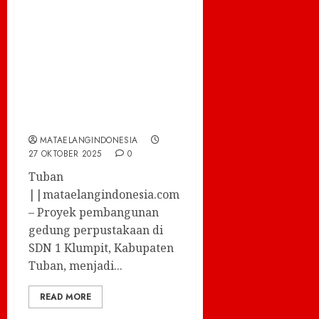
Gedung
Perpustakaan dan
Rehabilitasi
Ruang Kelas SDN 1
Klumpit Tuban,
Jadi Sorotan
MATAELANGINDONESIA
27 OKTOBER 2025
0
Tuban
||mataelangindonesia.com
– Proyek pembangunan
gedung perpustakaan di
SDN 1 Klumpit, Kabupaten
Tuban, menjadi...
READ MORE