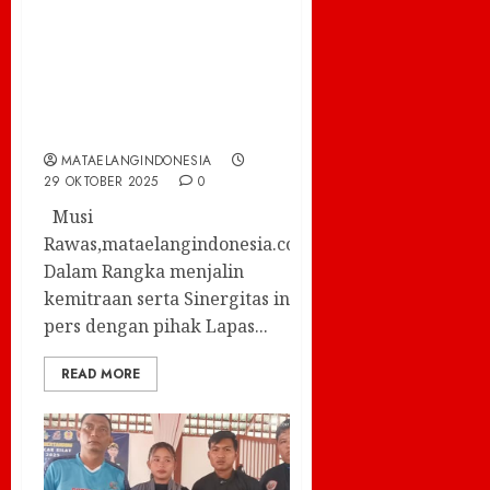
Akpersi M Rifa’i
Kunjungan Ke Lapas
Narkotika Kelas IIA
Muara Beliti
MATAELANGINDONESIA
29 OKTOBER 2025
0
Musi
Rawas,mataelangindonesia.com–
Dalam Rangka menjalin
kemitraan serta Sinergitas insan
pers dengan pihak Lapas...
READ MORE