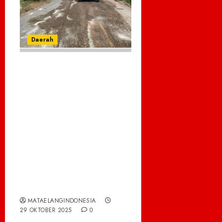
Daerah
Hidayat Muhammad
Turun Tangan
Perbaiki Jalan Poros
Empat Lawang, Bukti
Nyata Kepedulian
Anggota Dewan 26
Oktober 2025 DPRD,
Empat Lawang, Sumsel
MATAELANGINDONESIA
29 OKTOBER 2025
0