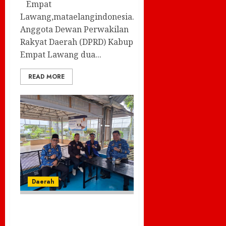
​ ​Empat
Lawang,mataelangindonesia.com–
Anggota Dewan Perwakilan
Rakyat Daerah (DPRD) Kabupaten
Empat Lawang dua...
READ MORE
Daerah
Jaga Sinergitas Pihak
media Ketua DPC