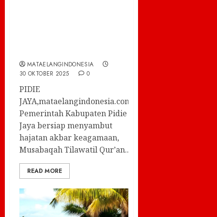
Pidie Jaya,
Tekankan Sinergi
untuk Kesuksesan
Ajang Bergengsi
MATAELANGINDONESIA
30 OKTOBER 2025
0
PIDIE
JAYA,mataelangindonesia.com–
Pemerintah Kabupaten Pidie
Jaya bersiap menyambut
hajatan akbar keagamaan,
Musabaqah Tilawatil Qur’an...
READ MORE