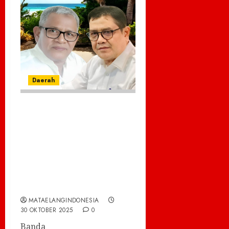
Daerah
Isa Alima Tekankan
Ukhuwah
Persaudaraan PIRA
di Perantauan Agar
Lebih Berharga dan
Bermartabat
MATAELANGINDONESIA
30 OKTOBER 2025
0
Banda