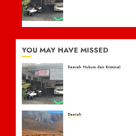
Melahirkan Bersama Ibu
ke Puskesmas Malah
Kehilangan Sepeda Motor
Honda Beat
7 AGUSTUS 2026
0
YOU MAY HAVE MISSED
Daerah
Hukum dan Kriminal
Nasib Naas Warga Citeko
Plered, Antar Adik
Melahirkan Bersama Ibu k
Puskesmas Malah
Kehilangan Sepeda Motor
Honda Beat
Daerah
7 AGUSTUS 2026
0
TNBTS Tutup Akses Wisat
Bromo Dari Lumajang-
Malang Demi keselamatan