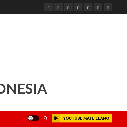
Beranda
Nasional
Daerah
Hukum
Pendidikan
Box
Iklan
dan
Redaksi
Kriminal
ONESIA
YOUTUBE MATE ELANG