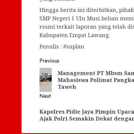
Hingga berita ini diterbitkan, pi
SMP Negeri 1 Ulu Musi belum mem
resmi terkait laporan yang telah d
Kabupaten Empat Lawang.
Penulis : #suplan
Post
Previous
navigation
Previous
Management PT Mbsm Sam
Mahasiswa Polimat Pangka
post:
Taweh
Next
Next
Kapolres Pidie Jaya Pimpin Upac
post:
Ajak Polri Semakin Dekat denga