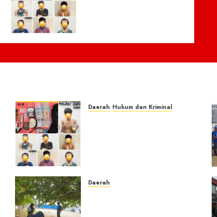
Lawang Bongkar Sarang
Narkoba, 7 Pelaku dan
Senpi Rakitan Diamankan
7 AGUSTUS 2026
0
Daerah
Hukum dan Kriminal
Respon Cepat Laporan
Masyarakat, Polres Empat
e
Lawang Bongkar Sarang
Narkoba, 7 Pelaku dan
Senpi Rakitan Diamankan
7 AGUSTUS 2026
0
Daerah
a
Ribuan ASN Pidie Jaya
Turun Gunung, Gotong
Royong Total Bersihkan