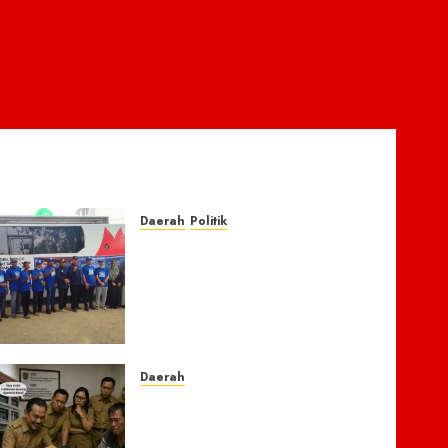
Daerah
Politik
Laskar Biru” Demokrat
Pidie Jaya Gerakkan
Semangat Gotong Royong:
Bersihkan Masjid hingga
Donor Darah untuk Langit
yang Asri
Daerah
7 AGUSTUS 2026
0
Dugaan Jual Beli Lapak
Shopping Center Johar
Kembali Disorot, Pedagang