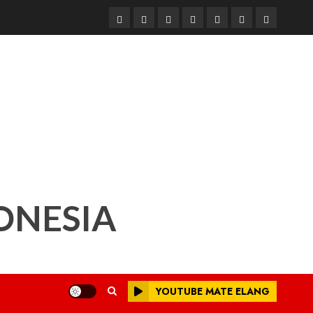
Beranda
Nasional
Daerah
Hukum
Pendidikan
Box
Iklan
dan
Redaksi
Kriminal
ONESIA
YOUTUBE MATE ELANG