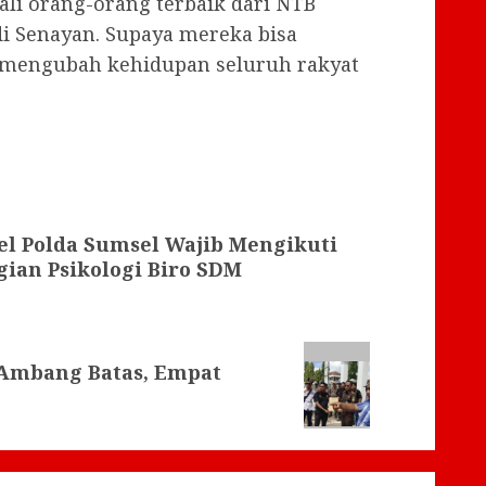
ali orang-orang terbaik dari NTB
i Senayan. Supaya mereka bisa
 mengubah kehidupan seluruh rakyat
l Polda Sumsel Wajib Mengikuti
gian Psikologi Biro SDM
 Ambang Batas, Empat