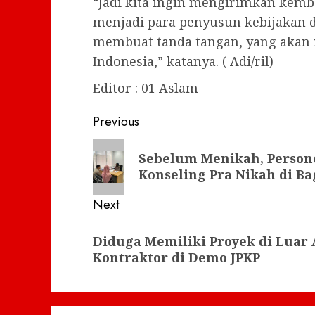
“Jadi kita ingin mengirimkan kemb
menjadi para penyusun kebijakan d
membuat tanda tangan, yang akan
Indonesia,” katanya. ( Adi/ril)
Editor : 01 Aslam
Post
Previous
navigation
Previous
Sebelum Menikah, Persone
post:
Konseling Pra Nikah di Ba
Next
Next
Diduga Memiliki Proyek di Luar
post:
Kontraktor di Demo JPKP