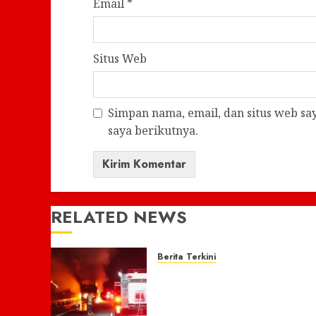
Email
*
Situs Web
Simpan nama, email, dan situs web s
saya berikutnya.
RELATED NEWS
Berita Terkini
Bus Gunung Harta
Terbakar di ruas Jalan tol
Caruban- Nganjuk,30