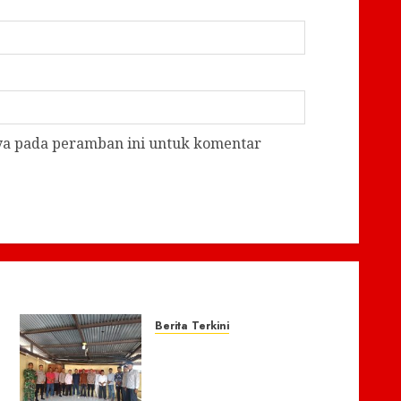
aya pada peramban ini untuk komentar
Berita Terkini
Polsek Bandar Baru
Perkuat Sinergitas dengan
Geuchik dan Tuha Peut