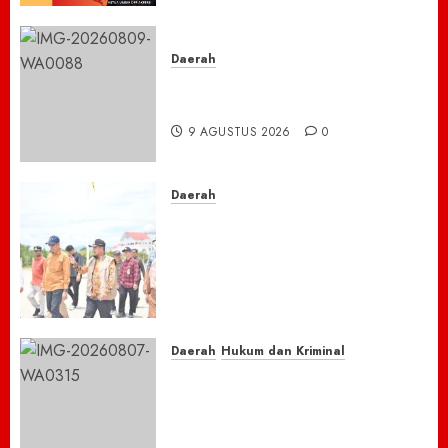
Daerah
BAKEU Kejar Target 33 Milliar
Dari PBB-P2
9 AGUSTUS 2026
0
Daerah
Menyusuri Lumpur dan
Harapan: Bupati Sibral dan
Tim Pusat Godok Anggaran
Rp150 M, Pidie Jaya Bersiap
Loncati Kondisi Pra-Bencana
8 AGUSTUS 2026
0
Daerah
Hukum dan Kriminal
Nasib Naas Warga Citeko
Plered, Antar Adik
Melahirkan Bersama Ibu ke
Puskesmas Malah Kehilangan