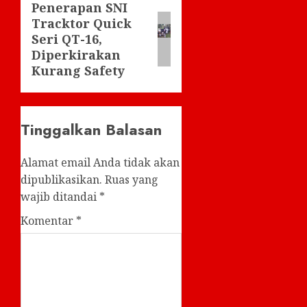
Penerapan SNI
Next
Tracktor Quick
post:
Seri QT-16,
Diperkirakan
Kurang Safety
Tinggalkan Balasan
Alamat email Anda tidak akan
dipublikasikan.
Ruas yang
wajib ditandai
*
Komentar
*