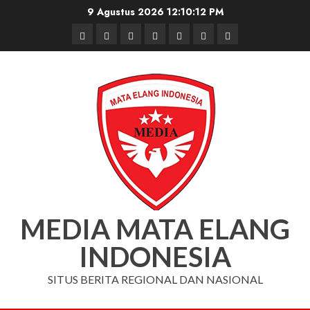
Skip
9 Agustus 2026
12:10:13 PM
to
Beranda
Nasional
Daerah
Hukum
Pendidikan
Box
Iklan
content
dan
Redaksi
Kriminal
MEDIA MATA ELANG
INDONESIA
SITUS BERITA REGIONAL DAN NASIONAL