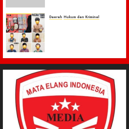
Sepeda Motor Honda Beat
7 AGUSTUS 2026
0
Daerah
Hukum dan Kriminal
Respon Cepat Laporan
Masyarakat, Polres Empat
Lawang Bongkar Sarang
Narkoba, 7 Pelaku dan Senpi
Rakitan Diamankan
7 AGUSTUS 2026
0