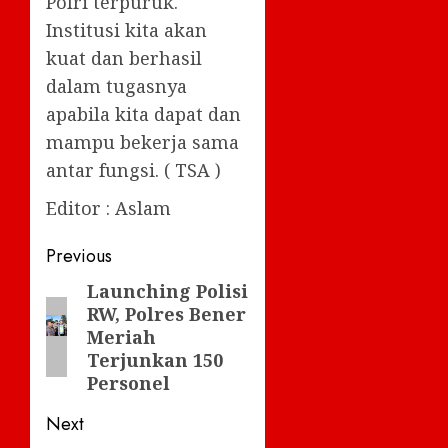
Polri terpuruk.
Institusi kita akan
kuat dan berhasil
dalam tugasnya
apabila kita dapat dan
mampu bekerja sama
antar fungsi. ( TSA )
Editor : Aslam
Post
Previous
navigation
Launching Polisi
Previous
RW, Polres Bener
post:
Meriah
Terjunkan 150
Personel
Next