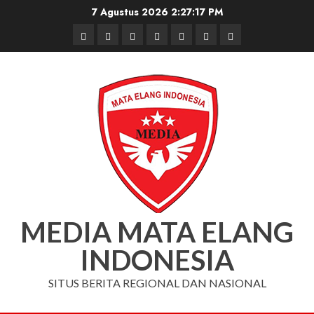
Skip
7 Agustus 2026
2:27:18 PM
to
Beranda
Nasional
Daerah
Hukum
Pendidikan
Box
Iklan
content
dan
Redaksi
Kriminal
MEDIA MATA ELANG
INDONESIA
SITUS BERITA REGIONAL DAN NASIONAL