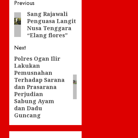
Post
Previous
navigation
Sang Rajawali
Previous
Penguasa Langit
post:
Nusa Tenggara
“Elang flores”
Next
Polres Ogan Ilir
Next
Lakukan
post:
Pemusnahan
Terhadap Sarana
dan Prasarana
Perjudian
Sabung Ayam
dan Dadu
Guncang