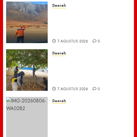
7 AGUSTUS 2026
0
Daerah
TNBTS Tutup Akses Wisata
Bromo Dari Lumajang-Malang
Demi keselamatan ,Hutan
Bromo Kebakaran
7 AGUSTUS 2026
0
Daerah
Ribuan ASN Pidie Jaya Turun
Gunung, Gotong Royong Total
Bersihkan Kawasan
Perkantoran Cot Trieng
7 AGUSTUS 2026
0
Daerah
Dugaan Jual Beli Lapak
Shopping Center Johar
Kembali Disorot, Pedagang
Desak Aparat Bongkar
Penataan Era Plt Dinas