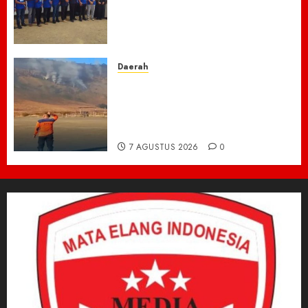
Gotong Royong: Bersihkan
Masjid hingga Donor Darah
untuk Langit yang Asri
7 AGUSTUS 2026
0
Daerah
TNBTS Tutup Akses Wisata
Bromo Dari Lumajang-Malang
Demi keselamatan ,Hutan
Bromo Kebakaran
7 AGUSTUS 2026
0