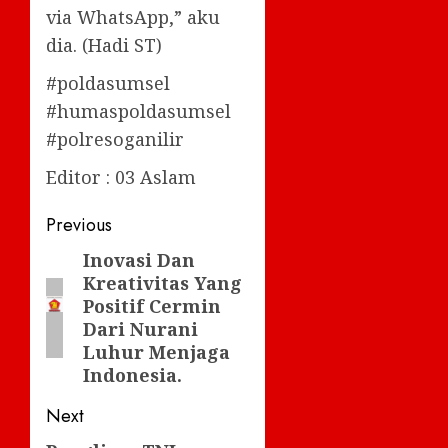
via WhatsApp,” aku
dia. (Hadi ST)
#poldasumsel
#humaspoldasumsel
#polresoganilir
Editor : 03 Aslam
Post
Previous
navigation
Inovasi Dan
Previous
Kreativitas Yang
post:
Positif Cermin
Dari Nurani
Luhur Menjaga
Indonesia.
Next