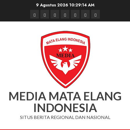
Skip
9 Agustus 2026
10:29:15 AM
to
Beranda
Nasional
Daerah
Hukum
Pendidikan
Box
Iklan
content
dan
Redaksi
Kriminal
MEDIA MATA ELANG
INDONESIA
SITUS BERITA REGIONAL DAN NASIONAL