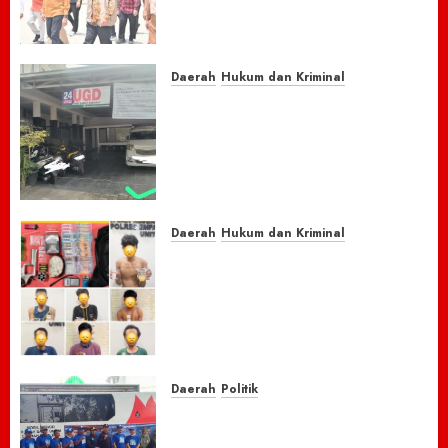
Rp150 M, Pidie Jaya Bersiap
Loncati Kondisi Pra-Bencana
8 AGUSTUS 2026
0
Daerah
Hukum dan Kriminal
Nasib Naas Warga Citeko
Plered, Antar Adik
Melahirkan Bersama Ibu ke
Puskesmas Malah Kehilangan
Sepeda Motor Honda Beat
7 AGUSTUS 2026
0
Daerah
Hukum dan Kriminal
Respon Cepat Laporan
Masyarakat, Polres Empat
Lawang Bongkar Sarang
Narkoba, 7 Pelaku dan Senpi
Rakitan Diamankan
7 AGUSTUS 2026
0
Daerah
Politik
Laskar Biru” Demokrat Pidie
Jaya Gerakkan Semangat