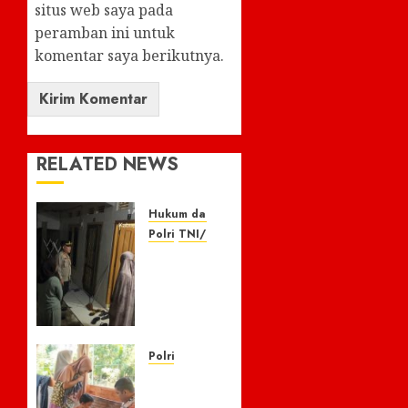
situs web saya pada
peramban ini untuk
komentar saya berikutnya.
RELATED NEWS
Hukum dan Kriminal
Polri
TNI/POLRI
Respon
Cepat
Laporan
110,
Warga
Apresiasi
Polri
Kapolres
Kisah
Empat
Pilu 5