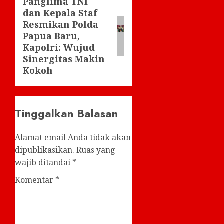
Panglima TNI
Next
dan Kepala Staf
post:
Resmikan Polda
Papua Baru,
Kapolri: Wujud
Sinergitas Makin
Kokoh
Tinggalkan Balasan
Alamat email Anda tidak akan
dipublikasikan.
Ruas yang
wajib ditandai
*
Komentar
*