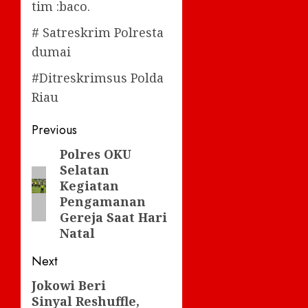
tim :baco.
# Satreskrim Polresta
dumai
#Ditreskrimsus Polda
Riau
Post
Previous
navigation
Polres OKU
Previous
Selatan
post:
Kegiatan
Pengamanan
Gereja Saat Hari
Natal
Next
Jokowi Beri
Next
Sinyal Reshuffle,
post: