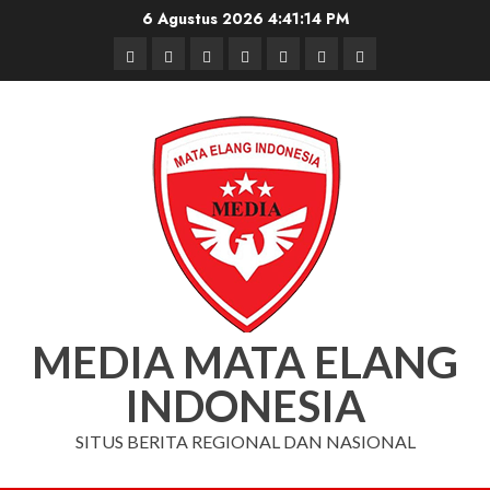
Skip
6 Agustus 2026
4:41:15 PM
to
Beranda
Nasional
Daerah
Hukum
Pendidikan
Box
Iklan
content
dan
Redaksi
Kriminal
MEDIA MATA ELANG
INDONESIA
SITUS BERITA REGIONAL DAN NASIONAL