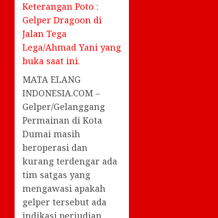
Keterangan Poto :
Gelper Dragoon di
Jalan Tega
Lega/Ahmad Yani yang
buka saat ini.
MATA ELANG
INDONESIA.COM –
Gelper/Gelanggang
Permainan di Kota
Dumai masih
beroperasi dan
kurang terdengar ada
tim satgas yang
mengawasi apakah
gelper tersebut ada
indikasi perjudian