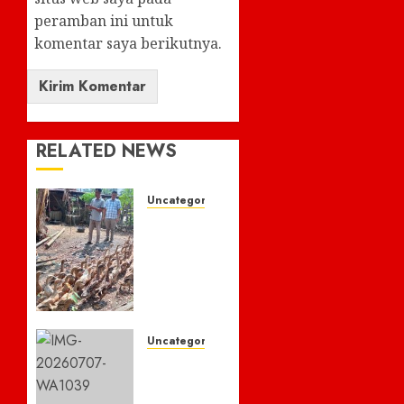
peramban ini untuk
komentar saya berikutnya.
RELATED NEWS
Uncategorized
Tim
Kec
Ulumusi
Laksanakan
Monitoring
Kegiatan
Fisik
Uncategorized
Dana
Didemo
Desa
Soal
Tahun
Anggaran