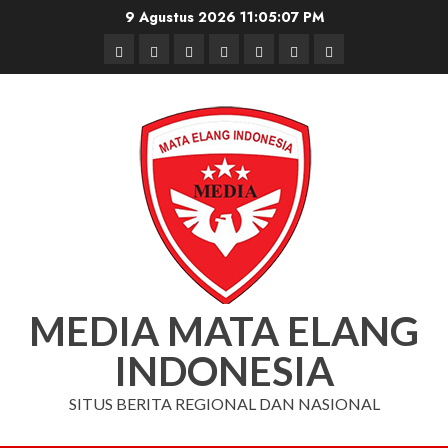
Skip
9 Agustus 2026
11:05:07 PM
to
Beranda
Nasional
Daerah
Hukum
Pendidikan
Box
Iklan
content
dan
Redaksi
Kriminal
MEDIA MATA ELANG
INDONESIA
SITUS BERITA REGIONAL DAN NASIONAL