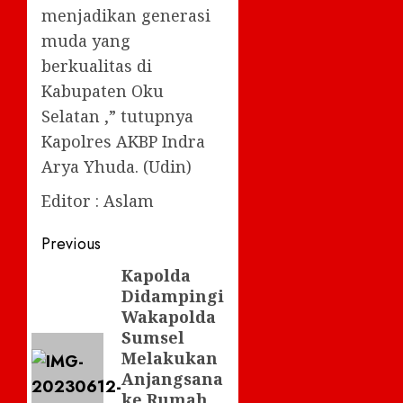
menjadikan generasi
muda yang
berkualitas di
Kabupaten Oku
Selatan ,” tutupnya
Kapolres AKBP Indra
Arya Yhuda. (Udin)
Editor : Aslam
Post
Previous
navigation
Kapolda
Previous
Didampingi
post:
Wakapolda
Sumsel
Melakukan
Anjangsana
ke Rumah