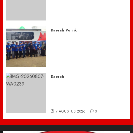
Lawang Bongkar Sarang
Narkoba, 7 Pelaku dan Senpi
Rakitan Diamankan
7 AGUSTUS 2026
0
Daerah
Politik
Laskar Biru” Demokrat Pidie
Jaya Gerakkan Semangat
Gotong Royong: Bersihkan
Masjid hingga Donor Darah
untuk Langit yang Asri
7 AGUSTUS 2026
0
Daerah
TNBTS Tutup Akses Wisata
Bromo Dari Lumajang-Malang
Demi keselamatan ,Hutan
Bromo Kebakaran
7 AGUSTUS 2026
0