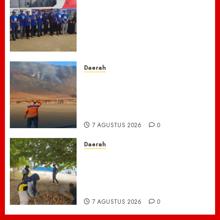
Laskar Biru” Demokrat Pidie
Jaya Gerakkan Semangat
Gotong Royong: Bersihkan
Masjid hingga Donor Darah
untuk Langit yang Asri
7 AGUSTUS 2026
0
Daerah
TNBTS Tutup Akses Wisata
Bromo Dari Lumajang-Malang
Demi keselamatan ,Hutan
Bromo Kebakaran
7 AGUSTUS 2026
0
Daerah
Ribuan ASN Pidie Jaya Turun
Gunung, Gotong Royong Total
Bersihkan Kawasan
Perkantoran Cot Trieng
7 AGUSTUS 2026
0