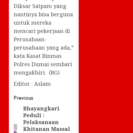
Diksar Satpam yang
nantinya bisa berguna
untuk mereka
mencari pekerjaan di
Perusahaan-
perusahaan yang ada,”
kata Kasat Binmas
Polres Dumai sembari
mengakhiri. (BG)
Editor : Aslam
Post
Previous
navigation
Bhayangkari
Previous
Peduli :
post:
Pelaksanaan
Khitanan Massal