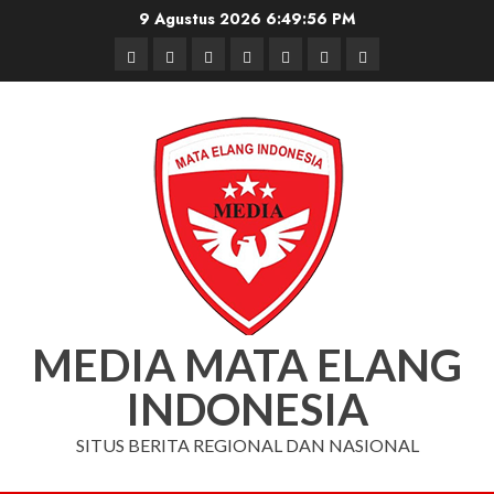
Skip
9 Agustus 2026
6:49:57 PM
to
Beranda
Nasional
Daerah
Hukum
Pendidikan
Box
Iklan
content
dan
Redaksi
Kriminal
MEDIA MATA ELANG
INDONESIA
SITUS BERITA REGIONAL DAN NASIONAL