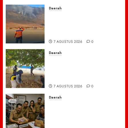
7 AGUSTUS 2026
0
Daerah
TNBTS Tutup Akses Wisata
Bromo Dari Lumajang-Malang
Demi keselamatan ,Hutan
Bromo Kebakaran
7 AGUSTUS 2026
0
Daerah
Ribuan ASN Pidie Jaya Turun
Gunung, Gotong Royong Total
Bersihkan Kawasan
Perkantoran Cot Trieng
7 AGUSTUS 2026
0
Daerah
Dugaan Jual Beli Lapak
Shopping Center Johar
Kembali Disorot, Pedagang
Desak Aparat Bongkar