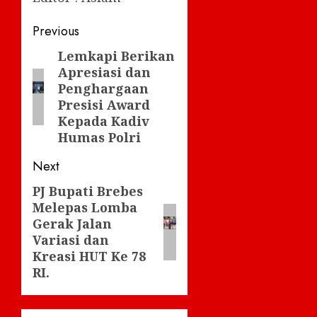
Post
Previous
navigation
Lemkapi Berikan
Previous
Apresiasi dan
post:
Penghargaan
Presisi Award
Kepada Kadiv
Humas Polri
Next
PJ Bupati Brebes
Next
Melepas Lomba
post:
Gerak Jalan
Variasi dan
Kreasi HUT Ke 78
RI.