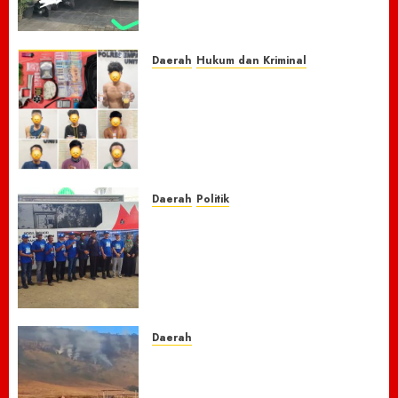
Puskesmas Malah Kehilangan
Sepeda Motor Honda Beat
7 AGUSTUS 2026
0
Daerah
Hukum dan Kriminal
Respon Cepat Laporan
Masyarakat, Polres Empat
Lawang Bongkar Sarang
Narkoba, 7 Pelaku dan Senpi
Rakitan Diamankan
7 AGUSTUS 2026
0
Daerah
Politik
Laskar Biru” Demokrat Pidie
Jaya Gerakkan Semangat
Gotong Royong: Bersihkan
Masjid hingga Donor Darah
untuk Langit yang Asri
7 AGUSTUS 2026
0
Daerah
TNBTS Tutup Akses Wisata
Bromo Dari Lumajang-Malang