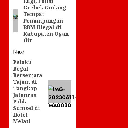
navigation
Lagi, Polisi
Previous
Grebek Gudang
post:
Tempat
Penampungan
BBM Illegal di
Kabupaten Ogan
Ilir
Next
Pelaku
Next
Begal
post:
Bersenjata
Tajam di
Tangkap
Jatanras
Polda
Sumsel di
Hotel
Melati