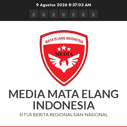
Skip
9 Agustus 2026
8:37:04 AM
to
Beranda
Nasional
Daerah
Hukum
Pendidikan
Box
Iklan
content
dan
Redaksi
Kriminal
MEDIA MATA ELANG
INDONESIA
SITUS BERITA REGIONAL DAN NASIONAL