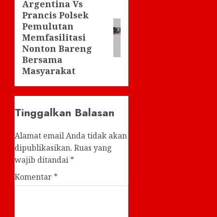
Argentina Vs
Next
Prancis Polsek
post:
Pemulutan
Memfasilitasi
Nonton Bareng
Bersama
Masyarakat
Tinggalkan Balasan
Alamat email Anda tidak akan
dipublikasikan.
Ruas yang
wajib ditandai
*
Komentar
*