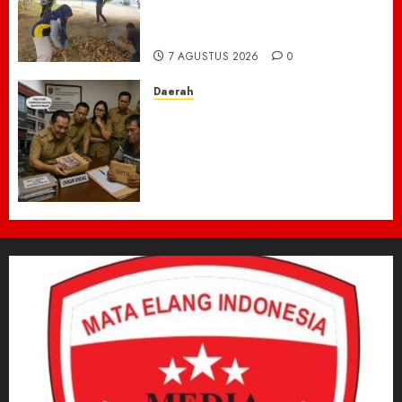
Bersihkan Kawasan
Perkantoran Cot Trieng
7 AGUSTUS 2026
0
Daerah
Dugaan Jual Beli Lapak
Shopping Center Johar
Kembali Disorot, Pedagang
Desak Aparat Bongkar
Penataan Era Plt Dinas
Perdagangan ‎
6 AGUSTUS 2026
0