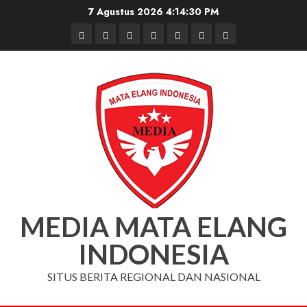
Skip
7 Agustus 2026
4:14:31 PM
to
Beranda
Nasional
Daerah
Hukum
Pendidikan
Box
Iklan
content
dan
Redaksi
Kriminal
MEDIA MATA ELANG
INDONESIA
SITUS BERITA REGIONAL DAN NASIONAL