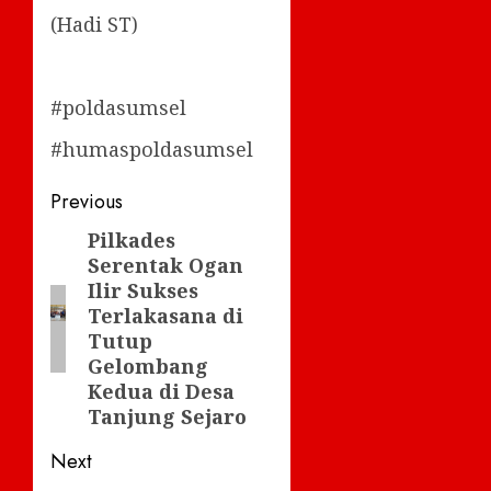
(Hadi ST)
#poldasumsel
#humaspoldasumsel
Post
Previous
navigation
Pilkades
Previous
Serentak Ogan
post:
Ilir Sukses
Terlakasana di
Tutup
Gelombang
Kedua di Desa
Tanjung Sejaro
Next