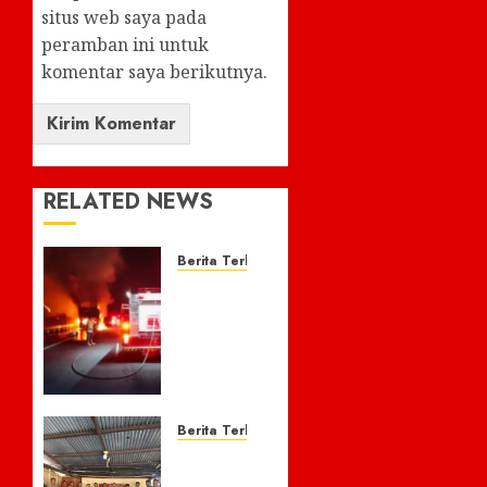
situs web saya pada
peramban ini untuk
komentar saya berikutnya.
RELATED NEWS
Berita Terkini
Bus
Gunung
Harta
Terbakar
di ruas
Jalan
tol
Berita Terkini
Caruban-
Polsek
Nganjuk,30
Bandar