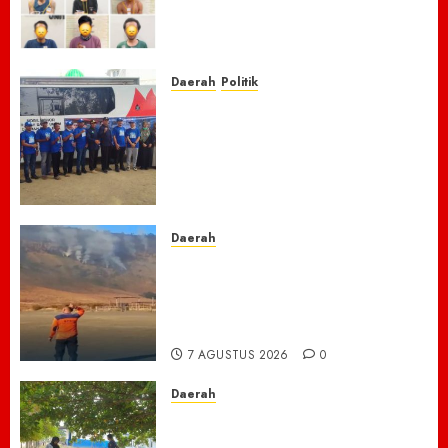
Narkoba, 7 Pelaku dan Senpi
Rakitan Diamankan
7 AGUSTUS 2026
0
Daerah
Politik
Laskar Biru” Demokrat Pidie
Jaya Gerakkan Semangat
Gotong Royong: Bersihkan
Masjid hingga Donor Darah
untuk Langit yang Asri
7 AGUSTUS 2026
0
Daerah
TNBTS Tutup Akses Wisata
Bromo Dari Lumajang-Malang
Demi keselamatan ,Hutan
Bromo Kebakaran
7 AGUSTUS 2026
0
Daerah
Ribuan ASN Pidie Jaya Turun
Gunung, Gotong Royong Total