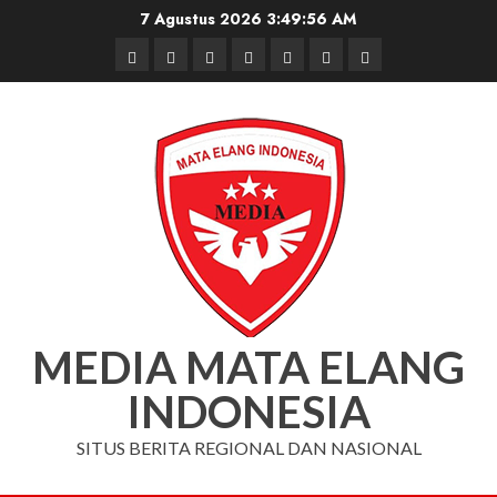
Skip
7 Agustus 2026
3:49:57 AM
to
Beranda
Nasional
Daerah
Hukum
Pendidikan
Box
Iklan
content
dan
Redaksi
Kriminal
MEDIA MATA ELANG
INDONESIA
SITUS BERITA REGIONAL DAN NASIONAL