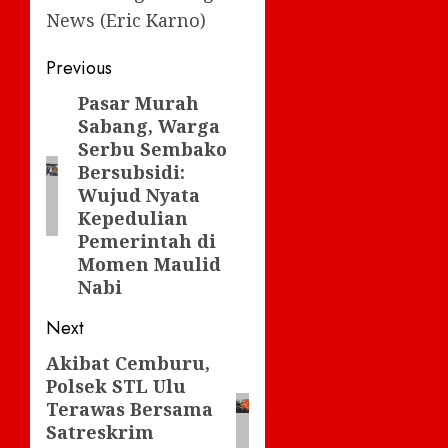
News (Eric Karno)
Post
Previous
navigation
Pasar Murah
Previous
Sabang, Warga
post:
Serbu Sembako
Bersubsidi:
Wujud Nyata
Kepedulian
Pemerintah di
Momen Maulid
Nabi
Next
Akibat Cemburu,
Next
Polsek STL Ulu
post:
Terawas Bersama
Satreskrim