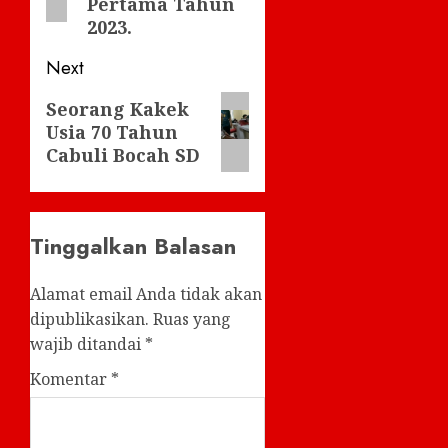
Pertama Tahun
2023.
Next
Next
Seorang Kakek
Usia 70 Tahun
post:
Cabuli Bocah SD
Tinggalkan Balasan
Alamat email Anda tidak akan
dipublikasikan.
Ruas yang
wajib ditandai
*
Komentar
*