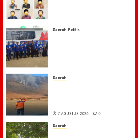
Lawang Bongkar Sarang
Narkoba, 7 Pelaku dan Senpi
Rakitan Diamankan
7 AGUSTUS 2026
0
Daerah
Politik
Laskar Biru” Demokrat Pidie
Jaya Gerakkan Semangat
Gotong Royong: Bersihkan
Masjid hingga Donor Darah
untuk Langit yang Asri
7 AGUSTUS 2026
0
Daerah
TNBTS Tutup Akses Wisata
Bromo Dari Lumajang-Malang
Demi keselamatan ,Hutan
Bromo Kebakaran
7 AGUSTUS 2026
0
Daerah
Ribuan ASN Pidie Jaya Turun