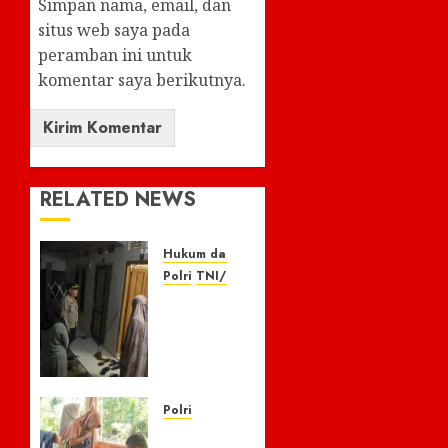
Simpan nama, email, dan
situs web saya pada
peramban ini untuk
komentar saya berikutnya.
RELATED NEWS
Hukum dan Kriminal
Polri
TNI/POLRI
Respon
Cepat
Laporan
110,
Warga
Apresiasi
Polri
Kapolres
Kisah