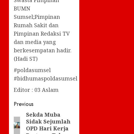
Swasta Pimpinan
BUMN
Sumsel;Pimpinan
Rumah Sakit dan
Pimpinan Redaksi TV
dan media yang
berkesempatan hadir.
(Hadi ST)
#poldasumsel
#bidhumaspoldasumsel
Editor : 03 Aslam
Post
Previous
navigation
Sekda Muba
Previous
Sidak Sejumlah
post:
OPD Hari Kerja