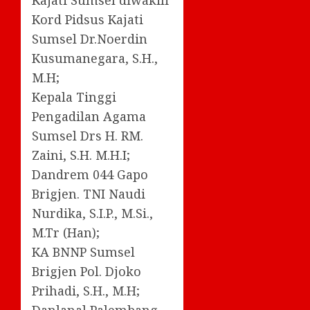
Kajati Sumsel diwakili
Kord Pidsus Kajati
Sumsel Dr.Noerdin
Kusumanegara, S.H.,
M.H;
Kepala Tinggi
Pengadilan Agama
Sumsel Drs H. RM.
Zaini, S.H. M.H.I;
Dandrem 044 Gapo
Brigjen. TNI Naudi
Nurdika, S.I.P., M.Si.,
M.Tr (Han);
KA BNNP Sumsel
Brigjen Pol. Djoko
Prihadi, S.H., M.H;