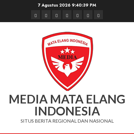
Skip
7 Agustus 2026
9:40:40 PM
to
Beranda
Nasional
Daerah
Hukum
Pendidikan
Box
Iklan
content
dan
Redaksi
Kriminal
MEDIA MATA ELANG
INDONESIA
SITUS BERITA REGIONAL DAN NASIONAL