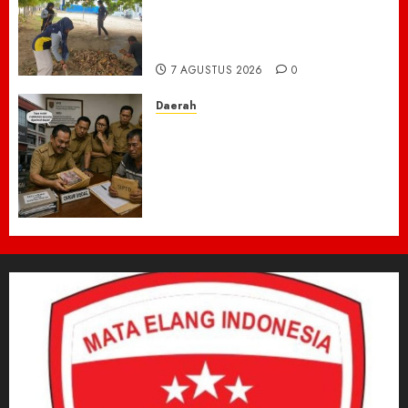
Gunung, Gotong Royong Total
Bersihkan Kawasan
Perkantoran Cot Trieng
7 AGUSTUS 2026
0
Daerah
Dugaan Jual Beli Lapak
Shopping Center Johar
Kembali Disorot, Pedagang
Desak Aparat Bongkar
Penataan Era Plt Dinas
Perdagangan ‎
6 AGUSTUS 2026
0