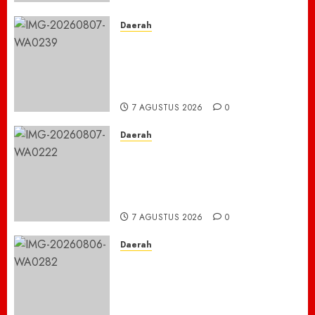
7 AGUSTUS 2026
0
Daerah
TNBTS Tutup Akses Wisata
Bromo Dari Lumajang-Malang
Demi keselamatan ,Hutan
Bromo Kebakaran
7 AGUSTUS 2026
0
Daerah
Ribuan ASN Pidie Jaya Turun
Gunung, Gotong Royong Total
Bersihkan Kawasan
Perkantoran Cot Trieng
7 AGUSTUS 2026
0
Daerah
Dugaan Jual Beli Lapak
Shopping Center Johar
Kembali Disorot, Pedagang
Desak Aparat Bongkar