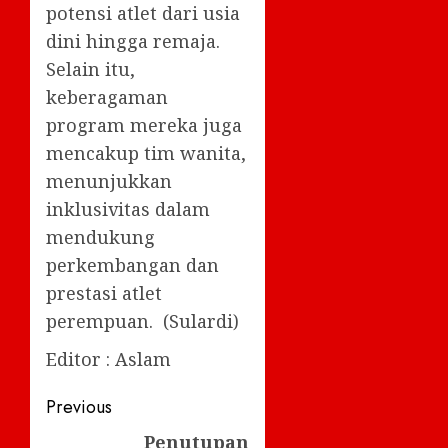
potensi atlet dari usia
dini hingga remaja.
Selain itu,
keberagaman
program mereka juga
mencakup tim wanita,
menunjukkan
inklusivitas dalam
mendukung
perkembangan dan
prestasi atlet
perempuan. (Sulardi)
Editor : Aslam
Post
Previous
navigation
Penutupan
Previous