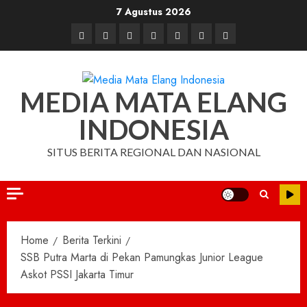
Skip
7 Agustus 2026
to
Beranda
Nasional
Daerah
Hukum
Pendidikan
Box
Iklan
content
dan
Redaksi
Kriminal
MEDIA MATA ELANG
INDONESIA
SITUS BERITA REGIONAL DAN NASIONAL
Home
Berita Terkini
SSB Putra Marta di Pekan Pamungkas Junior League
Askot PSSI Jakarta Timur