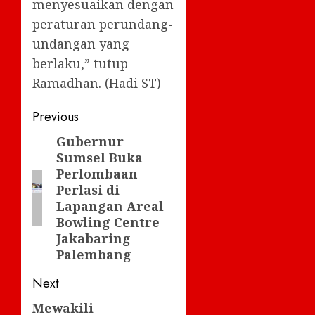
menyesuaikan dengan
peraturan perundang-
undangan yang
berlaku,” tutup
Ramadhan. (Hadi ST)
Post
Previous
navigation
Gubernur
Previous
Sumsel Buka
post:
Perlombaan
Perlasi di
Lapangan Areal
Bowling Centre
Jakabaring
Palembang
Next
Mewakili
Next