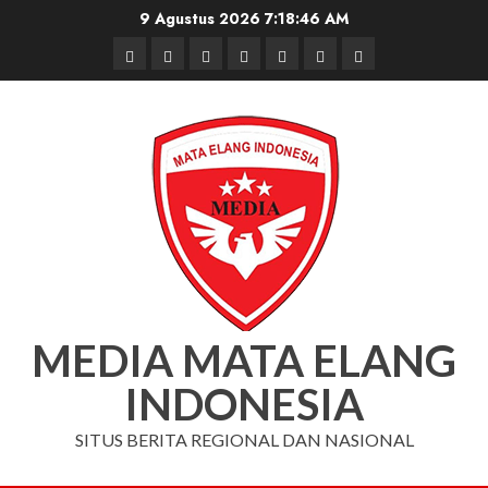
Skip
9 Agustus 2026
7:18:47 AM
to
Beranda
Nasional
Daerah
Hukum
Pendidikan
Box
Iklan
content
dan
Redaksi
Kriminal
MEDIA MATA ELANG
INDONESIA
SITUS BERITA REGIONAL DAN NASIONAL