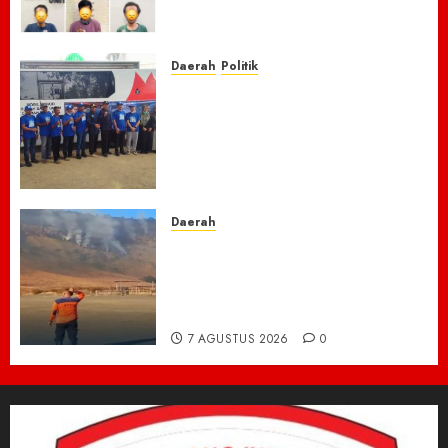
Narkoba, 7 Pelaku dan Senpi
Rakitan Diamankan
7 AGUSTUS 2026
0
Daerah
Politik
Laskar Biru” Demokrat Pidie
Jaya Gerakkan Semangat
Gotong Royong: Bersihkan
Masjid hingga Donor Darah
untuk Langit yang Asri
7 AGUSTUS 2026
0
Daerah
TNBTS Tutup Akses Wisata
Bromo Dari Lumajang-Malang
Demi keselamatan ,Hutan
Bromo Kebakaran
7 AGUSTUS 2026
0