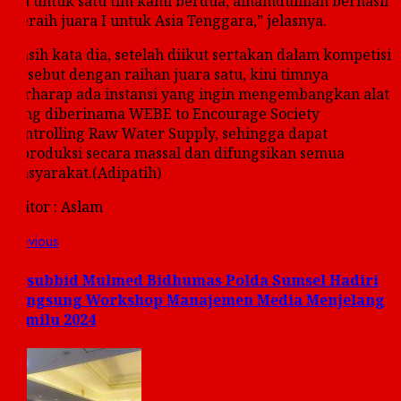
“Ya untuk satu tim kami berdua, alhamdulillah berhasil
meraih juara I untuk Asia Tenggara,” jelasnya.
Masih kata dia, setelah diikut sertakan dalam kompetisi
tersebut dengan raihan juara satu, kini timnya
berharap ada instansi yang ingin mengembangkan alat
yang diberinama WEBE to Encourage Society
Controlling Raw Water Supply, sehingga dapat
diproduksi secara massal dan difungsikan semua
masyarakat.(Adipatih)
Editor : Aslam
Post
Previous
Previous
post:
navigation
Kasubbid Mulmed Bidhumas Polda Sumsel Hadiri
Langsung Workshop Manajemen Media Menjelang
Pemilu 2024