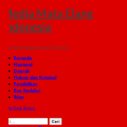
Media Mata Elang
Indonesia
Situs Berita Regional dan Nasional
Primary
Beranda
Menu
Nasional
Daerah
Hukum dan Kriminal
Pendidikan
Box Redaksi
Iklan
Light/Dark Button
Cari