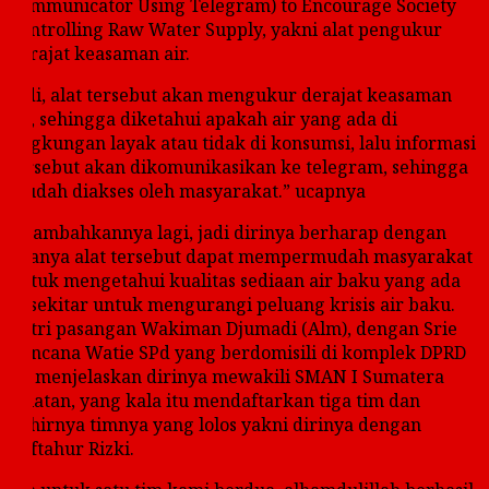
Communicator Using Telegram) to Encourage Society
Controlling Raw Water Supply, yakni alat pengukur
derajat keasaman air.
Jadi, alat tersebut akan mengukur derajat keasaman
air, sehingga diketahui apakah air yang ada di
lingkungan layak atau tidak di konsumsi, lalu informasi
tersebut akan dikomunikasikan ke telegram, sehingga
mudah diakses oleh masyarakat.” ucapnya
Ditambahkannya lagi, jadi dirinya berharap dengan
adanya alat tersebut dapat mempermudah masyarakat
untuk mengetahui kualitas sediaan air baku yang ada
di sekitar untuk mengurangi peluang krisis air baku.
Putri pasangan Wakiman Djumadi (Alm), dengan Srie
Kencana Watie SPd yang berdomisili di komplek DPRD
ini menjelaskan dirinya mewakili SMAN I Sumatera
Selatan, yang kala itu mendaftarkan tiga tim dan
akhirnya timnya yang lolos yakni dirinya dengan
Miftahur Rizki.