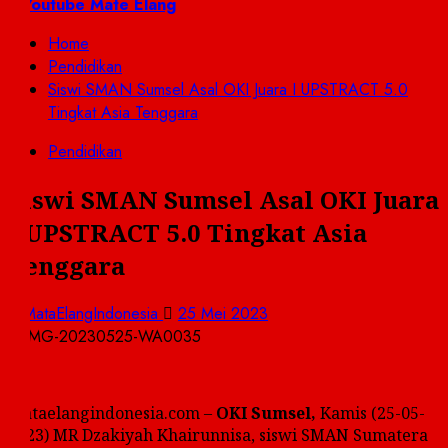
untuk:
Youtube Mate Elang
Home
Pendidikan
Siswi SMAN Sumsel Asal OKI Juara I UPSTRACT 5.0
Tingkat Asia Tenggara
Pendidikan
Siswi SMAN Sumsel Asal OKI Juara
I UPSTRACT 5.0 Tingkat Asia
Tenggara
MataElangIndonesia
25 Mei 2023
Mataelangindonesia.com –
OKI Sumsel,
Kamis (25-05-
2023) MR Dzakiyah Khairunnisa, siswi SMAN Sumatera