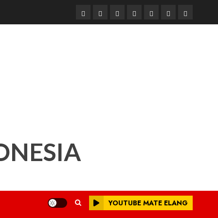
Beranda
Nasional
Daerah
Hukum
Pendidikan
Box
Iklan
dan
Redaksi
Kriminal
ONESIA
YOUTUBE MATE ELANG