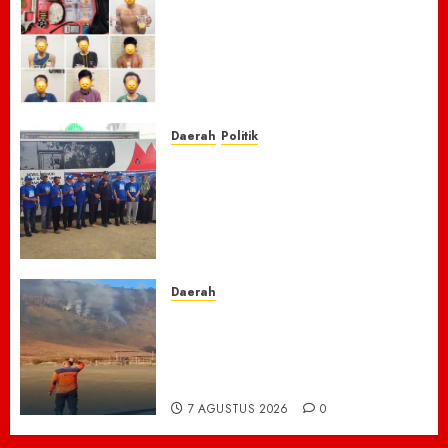
Respon Cepat Laporan
Masyarakat, Polres Empat
Lawang Bongkar Sarang
Narkoba, 7 Pelaku dan Senpi
Rakitan Diamankan
7 AGUSTUS 2026
0
Daerah
Politik
Laskar Biru” Demokrat Pidie
Jaya Gerakkan Semangat
Gotong Royong: Bersihkan
Masjid hingga Donor Darah
untuk Langit yang Asri
7 AGUSTUS 2026
0
Daerah
TNBTS Tutup Akses Wisata
Bromo Dari Lumajang-Malang
Demi keselamatan ,Hutan
Bromo Kebakaran
7 AGUSTUS 2026
0