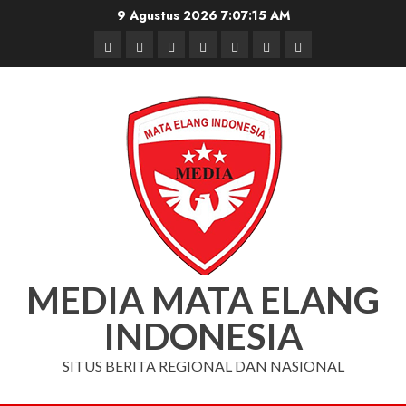
Skip
9 Agustus 2026
7:07:16 AM
to
Beranda
Nasional
Daerah
Hukum
Pendidikan
Box
Iklan
content
dan
Redaksi
Kriminal
MEDIA MATA ELANG
INDONESIA
SITUS BERITA REGIONAL DAN NASIONAL