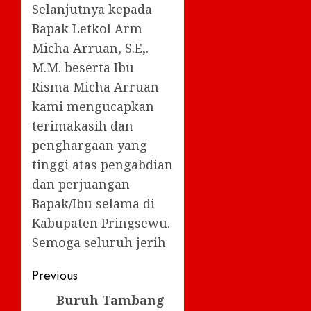
Selanjutnya kepada
Bapak Letkol Arm
Micha Arruan, S.E,.
M.M. beserta Ibu
Risma Micha Arruan
kami mengucapkan
terimakasih dan
penghargaan yang
tinggi atas pengabdian
dan perjuangan
Bapak/Ibu selama di
Kabupaten Pringsewu.
Semoga seluruh jerih
Post
Previous
navigation
Buruh Tambang
Previous