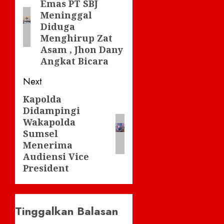
Emas PT SBJ
post:
Meninggal
Diduga
Menghirup Zat
Asam , Jhon Dany
Angkat Bicara
Next
Kapolda
Next
Didampingi
post:
Wakapolda
Sumsel
Menerima
Audiensi Vice
President
Tinggalkan Balasan