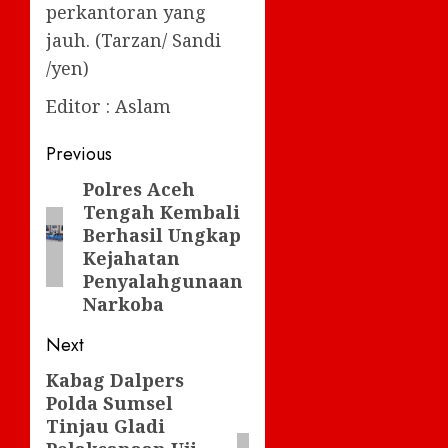
perkantoran yang
jauh. (Tarzan/ Sandi
/yen)
Editor : Aslam
Post
Previous
navigation
Polres Aceh
Previous
Tengah Kembali
post:
Berhasil Ungkap
Kejahatan
Penyalahgunaan
Narkoba
Next
Kabag Dalpers
Next
Polda Sumsel
post:
Tinjau Gladi