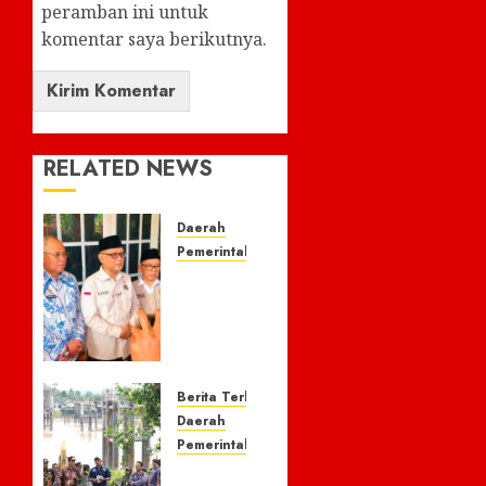
peramban ini untuk
komentar saya berikutnya.
RELATED NEWS
Daerah
Pemerintahan
Menteri
Haji
dan
Umrah
Tinjau
Pengolahan
Berita Terkini
Ikan di
Daerah
Kelurahan
Pemerintahan
Sulaa,
Bupati