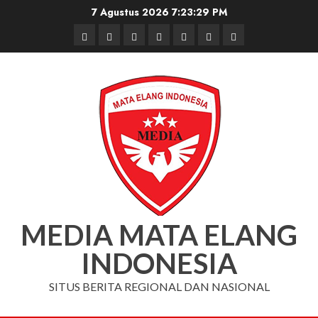
Skip
7 Agustus 2026
7:23:30 PM
to
Beranda
Nasional
Daerah
Hukum
Pendidikan
Box
Iklan
content
dan
Redaksi
Kriminal
MEDIA MATA ELANG
INDONESIA
SITUS BERITA REGIONAL DAN NASIONAL