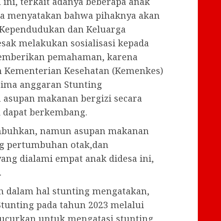
 ini, terkait adanya beberapa anak
rma menyatakan bahwa pihaknya akan
 Kependudukan dan Keluarga
sak melakukan sosialisasi kepada
memberikan pemahaman, karena
an Kementerian Kesehatan (Kemenkes)
rima anggaran Stunting
 asupan makanan bergizi secara
k dapat berkembang.
embuhkan, namun asupan makanan
ng pertumbuhan otak,dan
ang dialami empat anak didesa ini,
.
h dalam hal stunting mengatakan,
tunting pada tahun 2023 melalui
ikucurkan untuk mengatasi stunting