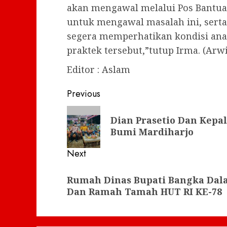
akan mengawal melalui Pos Bantua
untuk mengawal masalah ini, sert
segera memperhatikan kondisi an
praktek tersebut,”tutup Irma. (Arw
Editor : Aslam
Post
Previous
navigation
Previous
Dian Prasetio Dan Kepa
post:
Bumi Mardiharjo
Next
Next
Rumah Dinas Bupati Bangka Dal
post:
Dan Ramah Tamah HUT RI KE-78