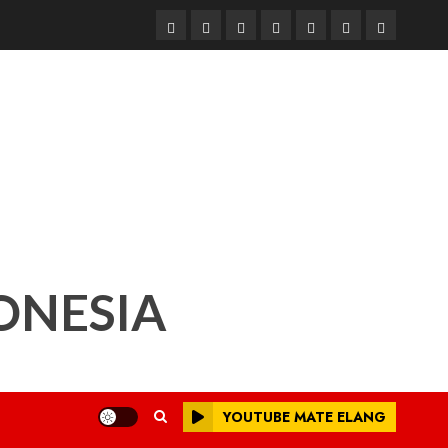
Beranda
Nasional
Daerah
Hukum
Pendidikan
Box
Iklan
dan
Redaksi
Kriminal
ONESIA
YOUTUBE MATE ELANG