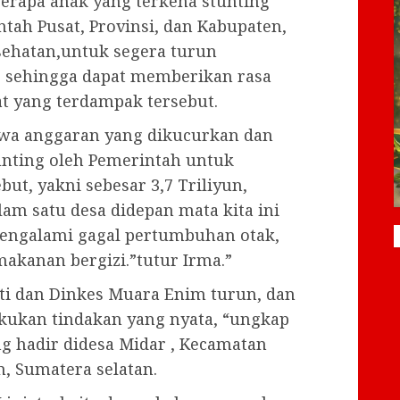
berapa anak yang terkena stunting
tah Pusat, Provinsi, dan Kabupaten,
sehatan,untuk segera turun
 sehingga dapat memberikan rasa
at yang terdampak tersebut.
wa anggaran yang dikucurkan dan
unting oleh Pemerintah untuk
t, yakni sebesar 3,7 Triliyun,
am satu desa didepan mata kita ini
engalami gagal pertumbuhan otak,
akanan bergizi.”tutur Irma.”
ati dan Dinkes Muara Enim turun, dan
kukan tindakan yang nyata, “ungkap
g hadir didesa Midar , Kecamatan
 Sumatera selatan.