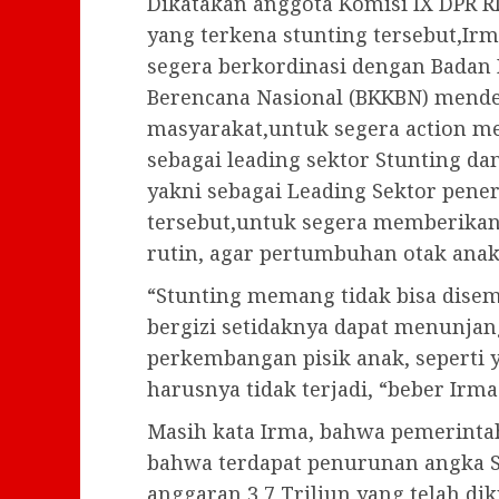
Dikatakan anggota Komisi IX DPR RI
yang terkena stunting tersebut,I
segera berkordinasi dengan Badan
Berencana Nasional (BKKBN) mende
masyarakat,untuk segera action 
sebagai leading sektor Stunting d
yakni sebagai Leading Sektor pene
tersebut,untuk segera memberikan
rutin, agar pertumbuhan otak ana
“Stunting memang tidak bisa dis
bergizi setidaknya dapat menunja
perkembangan pisik anak, seperti y
harusnya tidak terjadi, “beber Irma
Masih kata Irma, bahwa pemerinta
bahwa terdapat penurunan angka S
anggaran 3,7 Triliun yang telah d