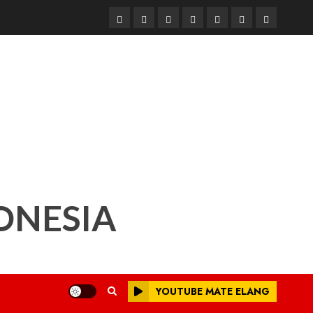
Beranda
Nasional
Daerah
Hukum
Pendidikan
Box
Iklan
dan
Redaksi
Kriminal
ONESIA
YOUTUBE MATE ELANG