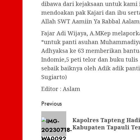
dibawa dari kejaksaan untuk kami 
mendoakan pak Kajari dan ibu sert
Allah SWT Aamiin Ya Rabbal Aalami
Fajar Adi Wijaya, A.MKep melapork
“untuk panti asuhan Muhammadiyah 
Adhyaksa ke 63 memberikan bantuan
Indomie,5 peti telor dan buku tuli
sebaik baiknya oleh Adik adik pant
Sugiarto)
Editor : Aslam
Post
Previous
navigation
Previous
Kapolres Tapteng Hadir
post:
Kabupaten Tapauli Te