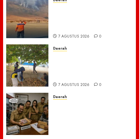
Daerah
TNBTS Tutup Akses Wisata
Bromo Dari Lumajang-Malang
Demi keselamatan ,Hutan
Bromo Kebakaran
7 AGUSTUS 2026
0
Daerah
Ribuan ASN Pidie Jaya Turun
Gunung, Gotong Royong Total
Bersihkan Kawasan
Perkantoran Cot Trieng
7 AGUSTUS 2026
0
Daerah
Dugaan Jual Beli Lapak
Shopping Center Johar
Kembali Disorot, Pedagang
Desak Aparat Bongkar
Penataan Era Plt Dinas
Perdagangan ‎