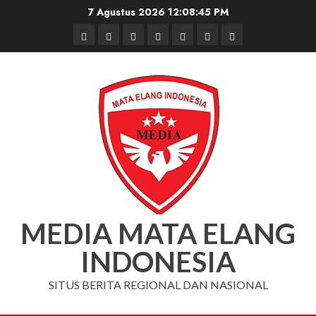
Skip
7 Agustus 2026
12:08:46 PM
to
Beranda
Nasional
Daerah
Hukum
Pendidikan
Box
Iklan
content
dan
Redaksi
Kriminal
MEDIA MATA ELANG
INDONESIA
SITUS BERITA REGIONAL DAN NASIONAL