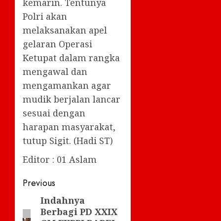
kemarin. Tentunya
Polri akan
melaksanakan apel
gelaran Operasi
Ketupat dalam rangka
mengawal dan
mengamankan agar
mudik berjalan lancar
sesuai dengan
harapan masyarakat,
tutup Sigit. (Hadi ST)
Editor : 01 Aslam
Post
Previous
navigation
Indahnya
Previous
Berbagi PD XXIX
post: