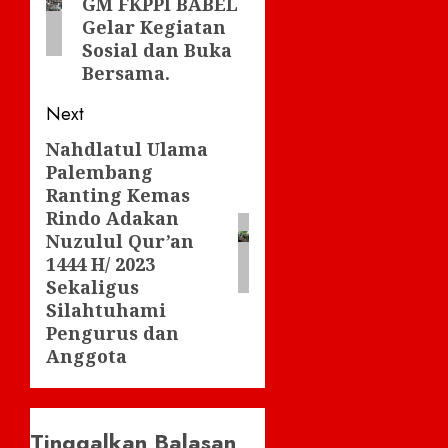
GM FKPPI BABEL
Gelar Kegiatan
Sosial dan Buka
Bersama.
Next
Nahdlatul Ulama
Next
Palembang
post:
Ranting Kemas
Rindo Adakan
Nuzulul Qur’an
1444 H/ 2023
Sekaligus
Silahtuhami
Pengurus dan
Anggota
Tinggalkan Balasan