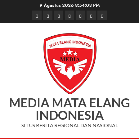
Skip
9 Agustus 2026
8:54:04 PM
to
Beranda
Nasional
Daerah
Hukum
Pendidikan
Box
Iklan
content
dan
Redaksi
Kriminal
MEDIA MATA ELANG
INDONESIA
SITUS BERITA REGIONAL DAN NASIONAL