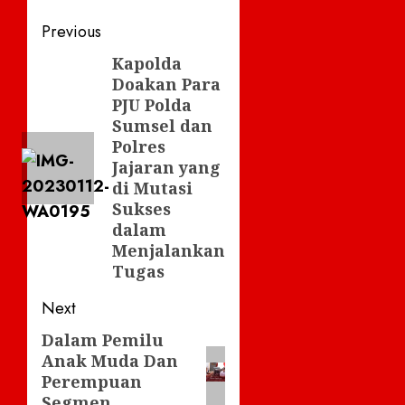
Post
Previous
navigation
Kapolda
Previous
Doakan Para
post:
PJU Polda
Sumsel dan
Polres
Jajaran yang
di Mutasi
Sukses
dalam
Menjalankan
Tugas
Next
Dalam Pemilu
Next
Anak Muda Dan
post:
Perempuan
Segmen