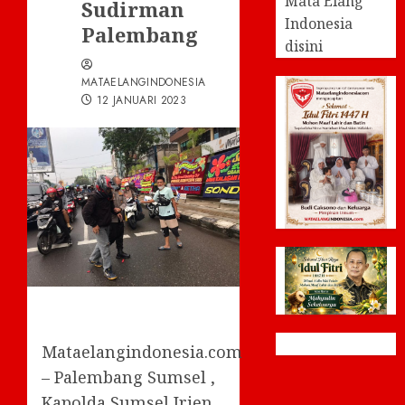
Mata Elang
Sudirman
Indonesia
Palembang
disini
MATAELANGINDONESIA
12 JANUARI 2023
Mataelangindonesia.com
– Palembang Sumsel ,
Kapolda Sumsel Irjen