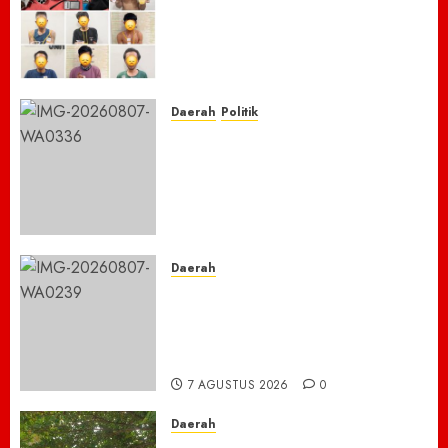
Masyarakat, Polres Empat
Lawang Bongkar Sarang
Narkoba, 7 Pelaku dan Senpi
Rakitan Diamankan
7 AGUSTUS 2026
0
Daerah
Politik
Laskar Biru” Demokrat Pidie
Jaya Gerakkan Semangat
Gotong Royong: Bersihkan
Masjid hingga Donor Darah
untuk Langit yang Asri
7 AGUSTUS 2026
0
Daerah
TNBTS Tutup Akses Wisata
Bromo Dari Lumajang-Malang
Demi keselamatan ,Hutan
Bromo Kebakaran
7 AGUSTUS 2026
0
Daerah