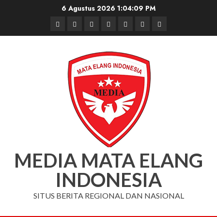
Skip
6 Agustus 2026
1:04:09 PM
to
Beranda
Nasional
Daerah
Hukum
Pendidikan
Box
Iklan
content
dan
Redaksi
Kriminal
MEDIA MATA ELANG
INDONESIA
SITUS BERITA REGIONAL DAN NASIONAL