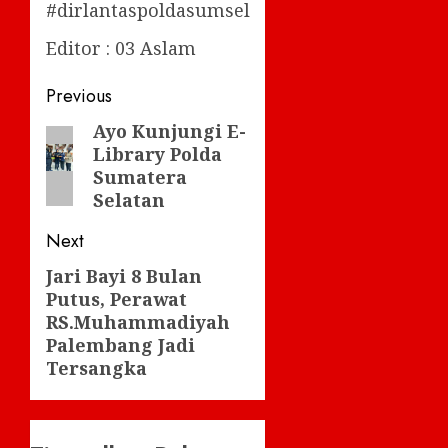
#dirlantaspoldasumsel
Editor : 03 Aslam
Post
Previous
navigation
Ayo Kunjungi E-
Previous
Library Polda
post:
Sumatera
Selatan
Next
Jari Bayi 8 Bulan
Next
Putus, Perawat
post:
RS.Muhammadiyah
Palembang Jadi
Tersangka