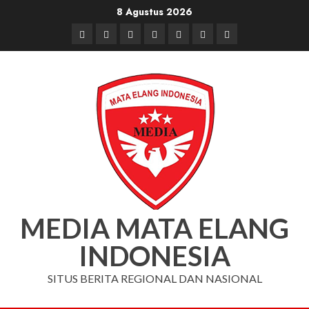
Skip
8 Agustus 2026
to
Beranda
Nasional
Daerah
Hukum
Pendidikan
Box
Iklan
content
dan
Redaksi
Kriminal
MEDIA MATA ELANG
INDONESIA
SITUS BERITA REGIONAL DAN NASIONAL