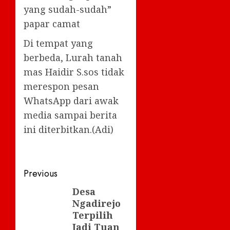
yang sudah-sudah”
papar camat
Di tempat yang
berbeda, Lurah tanah
mas Haidir S.sos tidak
merespon pesan
WhatsApp dari awak
media sampai berita
ini diterbitkan.(Adi)
Post
Previous
navigation
Desa
Previous
Ngadirejo
post:
Terpilih
Jadi Tuan