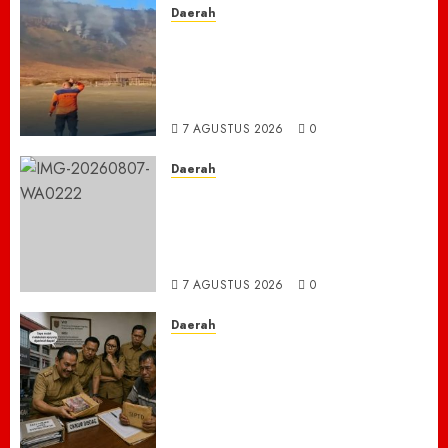
Daerah
TNBTS Tutup Akses Wisata
Bromo Dari Lumajang-Malang
Demi keselamatan ,Hutan
Bromo Kebakaran
7 AGUSTUS 2026
0
Daerah
Ribuan ASN Pidie Jaya Turun
Gunung, Gotong Royong Total
Bersihkan Kawasan
Perkantoran Cot Trieng
7 AGUSTUS 2026
0
Daerah
Dugaan Jual Beli Lapak
Shopping Center Johar
Kembali Disorot, Pedagang
Desak Aparat Bongkar
Penataan Era Plt Dinas