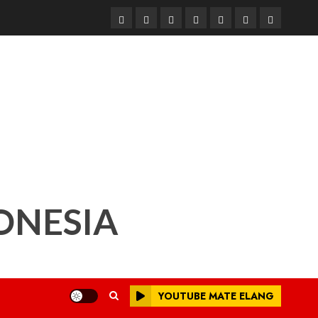
Beranda
Nasional
Daerah
Hukum
Pendidikan
Box
Iklan
dan
Redaksi
Kriminal
ONESIA
YOUTUBE MATE ELANG