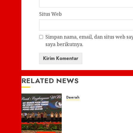
Situs Web
Simpan nama, email, dan situs web s
saya berikutnya.
RELATED NEWS
Daerah
Menembus Batas
Pengabdian: Polres Musi
Rawas Ukir Sejarah Emas
Raih Predikat WBK di
Bawah Kepemimpinan