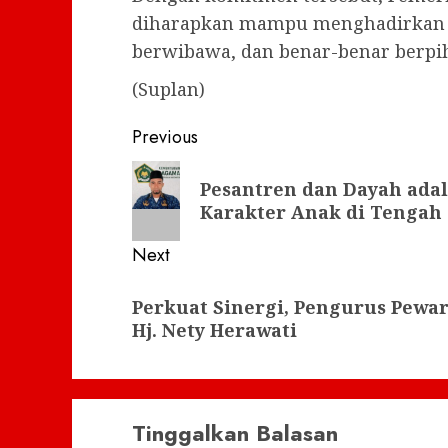
diharapkan mampu menghadirkan p
berwibawa, dan benar-benar berpi
(Suplan)
Post
Previous
navigation
Previous
Pesantren dan Dayah ada
post:
Karakter Anak di Tengah
Next
Next
Perkuat Sinergi, Pengurus Pewar
post:
Hj. Nety Herawati
Tinggalkan Balasan