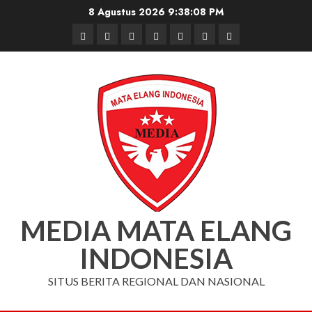
Skip
8 Agustus 2026
9:38:09 PM
to
Beranda
Nasional
Daerah
Hukum
Pendidikan
Box
Iklan
content
dan
Redaksi
Kriminal
MEDIA MATA ELANG
INDONESIA
SITUS BERITA REGIONAL DAN NASIONAL