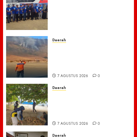
Laskar Biru” Demokrat Pidie
Jaya Gerakkan Semangat
Gotong Royong: Bersihkan
Masjid hingga Donor Darah
untuk Langit yang Asri
7 AGUSTUS 2026
0
Daerah
TNBTS Tutup Akses Wisata
Bromo Dari Lumajang-Malang
Demi keselamatan ,Hutan
Bromo Kebakaran
7 AGUSTUS 2026
0
Daerah
Ribuan ASN Pidie Jaya Turun
Gunung, Gotong Royong Total
Bersihkan Kawasan
Perkantoran Cot Trieng
7 AGUSTUS 2026
0
Daerah