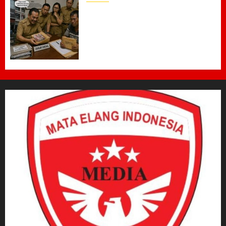
Dugaan Jual Beli Lapak
Shopping Center Johar
Kembali Disorot, Pedagang
Desak Aparat Bongkar
Penataan Era Plt Dinas
Perdagangan ‎
6 AGUSTUS 2026
0