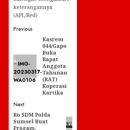
keterangannya.
(APL/Red)
Post
Previous
navigation
Kasrem
Previous
044/Gapo
post:
Buka
Rapat
Anggota
Tahunan
(RAT)
Koperasi
Kartika
Next
Ro SDM Polda
Next
Sumsel Buat
post:
Progam,